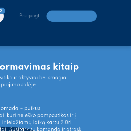
0
Prisijungti
LAIPIOJIMO CENTRAI
ormavimas kitaip
tikti ir aktyviai bei smagiai
aipiojimo salėje.
komadai– puikus
, kuri neieško pompastikos ir į
r leidžiamą laiką kartu žiūri
tai. Susitark su komanda ir atrask