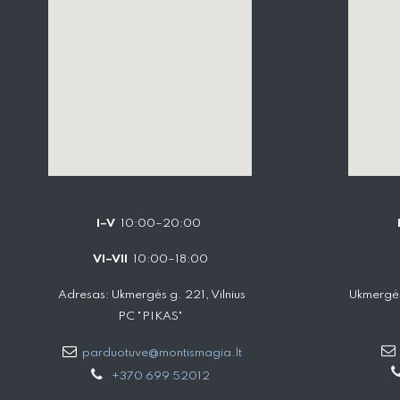
I–V
10:00–20:00
VI–VII
10:00–18:00
Adresas: Ukmergės g. 221, Vilnius
Ukmergės
PC "PIKAS"
parduotuve@montismagia.lt
+370 699 52012