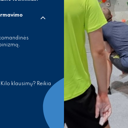
formavimo
 komandinės
pinizmą.
 Kilo klausimų? Reikia