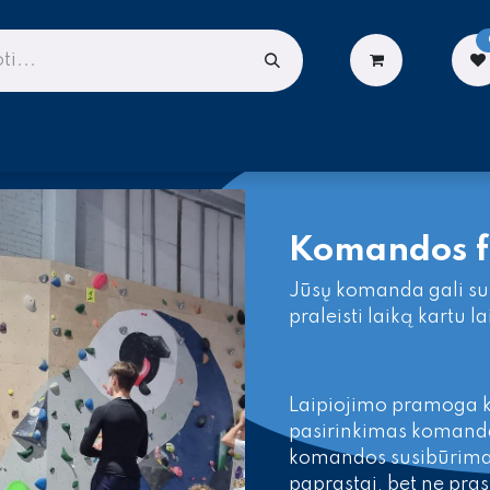
LIONĖMS
DARBUI AUKŠTYJE
PASLAUGOS
Komandos f
Jūsų komanda gali susi
praleisti laiką kartu l
Laipiojimo pramoga 
pasirinkimas komandai
komandos susibūrima i
paprastai, bet ne pras