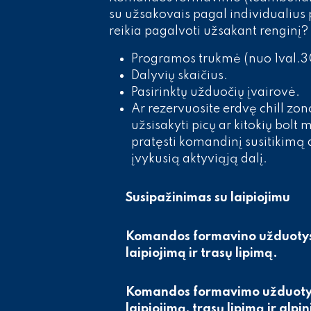
su užsakovais pagal individualius 
reikia pagalvoti užsakant renginį?
Programos trukmė (nuo 1val.3
Dalyvių skaičius.
Pasirinktų užduočių įvairovė.
Ar rezervuosite erdvę chill zon
užsisakyti picų ar kitokių bolt 
pratęsti komandinį susitikimą a
įvykusią aktyviąją dalį.
Susipažinimas su laipiojimu
Komandos formavino užduotys
laipiojimą ir trasų lipimą.
Komandos formavimo užduotys
laipiojimą, trasų lipimą ir alp