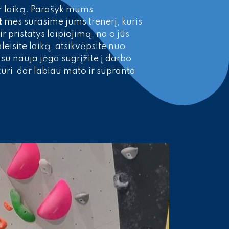
ir laiką. Parašyk mums
t
mes surasime jums trenerį, kuris
r pristatys laipiojimą, na o jūs
leisite laiką, atsikvėpsite nuo
r su nauja jėga sugrįžite į darbo
uri dar labiau mato ir supranta