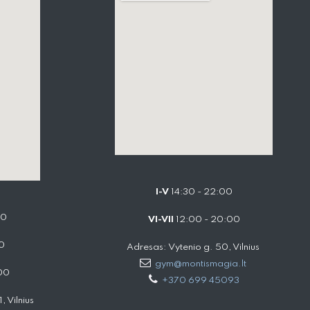
I-V
14:30 - 22:00
00
VI-VII
12:00 - 20:00
0
Adresas: Vytenio g. 50, Vilnius
gym@montismagia.lt
00
+370 699 45093
 Vilnius