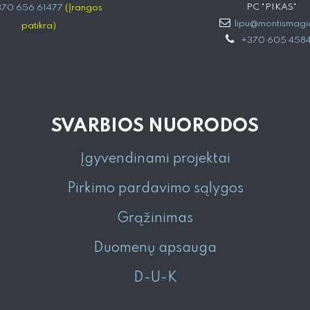
PC "PIKAS"
70 656 61477
(Įrangos
lipu@montismagia
patikra)
+370 605 458
SVARBIOS NUORODOS
Įgyvendinami projektai
Pirkimo pardavimo sąlygos
Grąžinimas
Duomenų apsauga
D-U-K