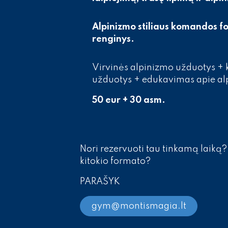
Alpinizmo stiliaus komandos 
renginys.
Virvinės alpinizmo užduotys +
užduotys + edukavimas apie al
50 eur + 30 asm.
Nori rezervuoti tau tinkamą laiką?
kitokio formato?
PARAŠYK
gym@montismagia.lt