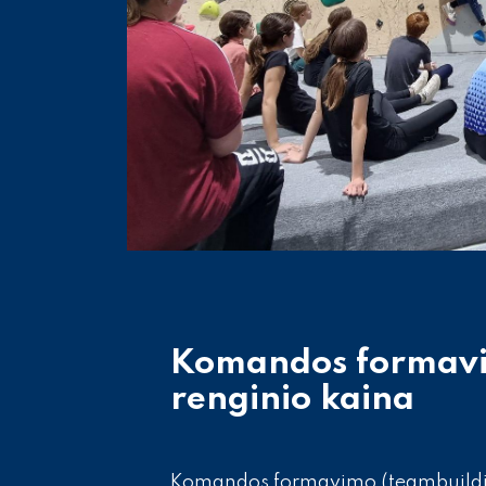
Komandos formav
renginio kaina
Komandos formavimo (teambuildi