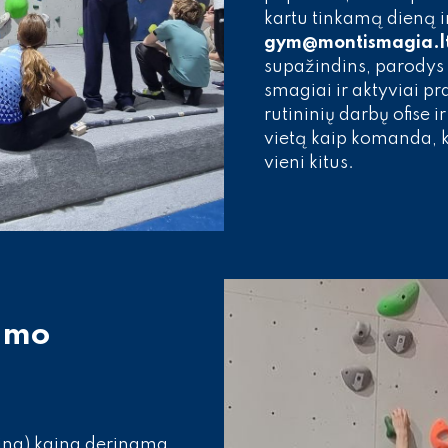
kartu tinkamą dieną 
gym@montismagia.l
supažindins, parodys i
smagiai ir aktyviai pra
rutininių darbų ofise i
vietą kaip komanda, k
vieni kitus.
imo
ng) kaina derinama