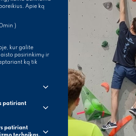
poreikius. Apie ką
0min )
oje, kur galite
maisto pasirinkimų ir
ptariant ką tik
 patiriant
 patiriant
inizmo technikas.