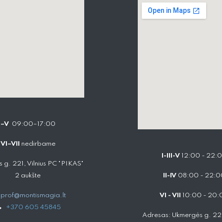
I–V
09:00–17:00
VI–VII
nedirbame
I-III-V
12:00 - 22:
 g. 221, Vilnius PC "PIKAS"
2 aukšte
II-IV
08:00 - 22:0
prof@montismagia.lt
VI - VII
10:00 - 20:
+
370 605 4584​5
Adresas: Ukmergės g. 221,