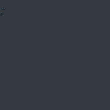
.lt
48