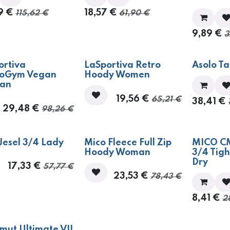
9
€
18,57
€
115,62
€
61,90
€
9,89
€
3
0%
- 70%
- 70%
ortiva
​​LaSportiva Retro
Asolo T
oGym Vegan
Hoody Women
an
19,56
€
65,21
€
38,41
€
29,48
€
98,26
€
0%
- 70%
- 70%
Jesel 3/4 Lady
Mico Fleece Full Zip
MICO C
Hoody Woman
3/4 Tigh
Dry
17,33
€
57,77
€
23,53
€
78,43
€
8,41
€
2
ut Ultimate VII