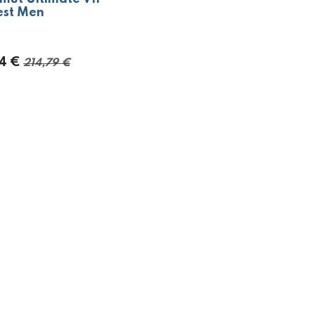
0%
est Men
4
€
214,79
€