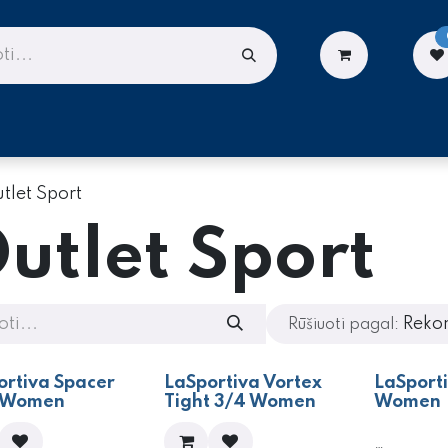
LIONĖMS
DARBUI AUKŠTYJE
PASLAUGOS
tlet Sport
utlet Sport
Reko
Rūšiuoti pagal:
0%
- 70%
- 70%
​LaSportiva Spacer
LaSportiva Vortex
LaSport
t Women
Tight 3/4 Women
Women