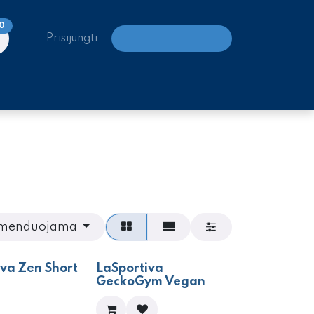
0
Prisijungti
LAIPIOJIMO CENTRAI
menduojama
- 70%
iva Zen Short
LaSportiva
GeckoGym Vegan