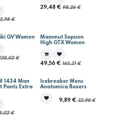
29,48
€
98,26
€
2,98
€
- 70%
aiki GV Women
Mammut Sapuen
High GTX Women
128,02
€
49,56
€
165,21
€
- 70%
M 1434 Man
Icebreaker Mens
t Pants Extra
Anatomica Boxers
9,89
€
32,98
€
8,02
€