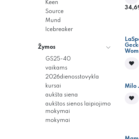
Keen
34,6
Source
Mund
Icebreaker
- 7
LaSp
Geck
Žymos
Wom
GS25-40
vaikams
2026dienosstovykla
- 7
kursai
Milo 
aukšta siena
aukštos sienos laipiojimo
mokymai
mokymai
Mamm