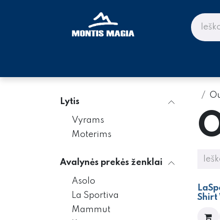
Skip to Content
PARDUOTUVĖ KALNAMS IR KE
Ou
Lytis
O
Vyrams
Moterims
Avalynės prekės ženklai
Asolo
- 7
​​​​​​​
La Sportiva
Shir
Mammut