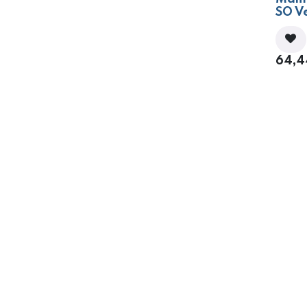
- 7
SO V
64,4