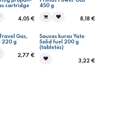
 110g propan-
Primus Power Gas
as cartridge
450 g
4,05
€
8,18
€
Travel Gas,
Sausas kuras Yate
e 220 g
Solid fuel 200 g
(tabletės)
2,77
€
3,22
€