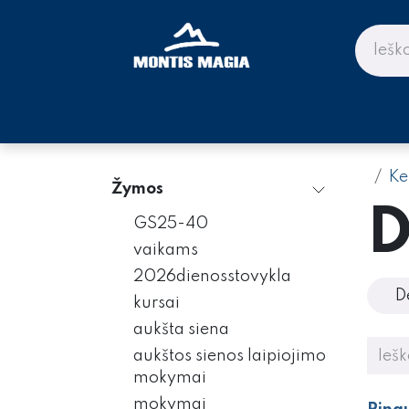
Skip to Content
PARDUOTUVĖ KALNAMS IR KE
Ke
Žymos
D
GS25-40
vaikams
2026dienosstovykla
D
kursai
aukšta siena
aukštos sienos laipiojimo
mokymai
mokymai