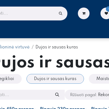
LIONĖMS
DARBUI AUKŠTYJE
PASLAUGOS
lioninė virtuvė
Dujos ir sausas kuras
ujos ir sausa
egikliai
Dujos ir sausas kuras
Maist
Reko
Rūšiuoti pagal: