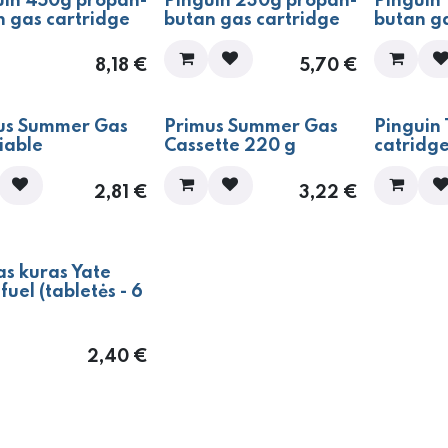
uin 450g propan-
Pinguin 230g propan-
Pinguin
n gas cartridge
butan gas cartridge
butan g
8,18
€
5,70
€
us Summer Gas
Primus Summer Gas
Pinguin 
iable
Cassette 220 g
catridg
2,81
€
3,22
€
as kuras Yate
 fuel (tabletės - 6
2,40
€