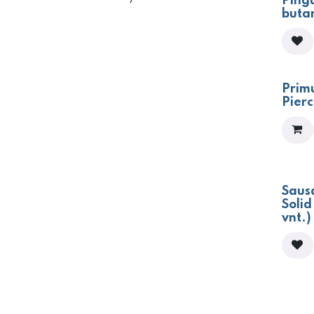
Ping
buta
Prim
Pierc
Saus
Solid
vnt.)