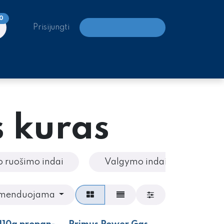
0
Prisijungti
LAIPIOJIMO CENTRAI
s kuras
o ruošimo indai
Valgymo indai
Įran
menduojama