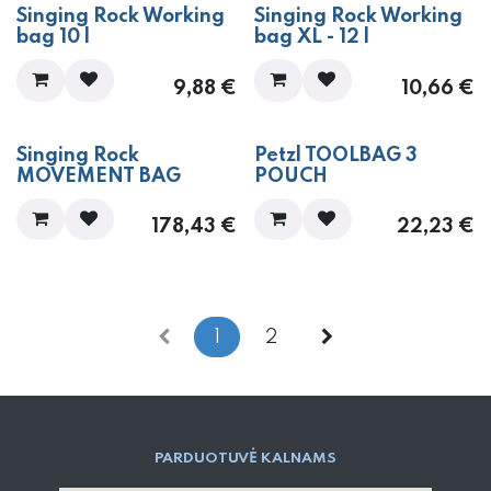
Singing Rock Working
Singing Rock Working
bag 10 l
bag XL - 12 l
9,88
€
10,66
€
Singing Rock
Petzl TOOLBAG 3
MOVEMENT BAG
POUCH
178,43
€
22,23
€
1
2
PARD​UOTUVĖ​ KALNAMS