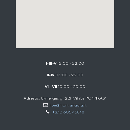
I-III-V
12:00 - 22:00
II-IV
08:00 - 22:00
VI - VII
10:00 - 20:00
Adresas: Ukmergės g. 221, Vilnius PC "PIKAS"
lipu@montismagia.lt
+370 605 45848