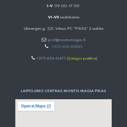
I–V
09:00–17:00
VI–VII
nedirbame
Ukmergės g. 221, Vilnius PC "PIKAS" 2 aukšte
prof@montismagia.lt
+
370 605 4584​5
+370 656 61477
(Įrangos patikra)
LAIPIOJIMO CENTRAS MONTIS MAGIA PIKAS