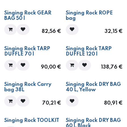
Singing Rock GEAR
Singing Rock ROPE
BAG 50 l
bag
82,56
€
32,15
€
Singing Rock TARP
Singing Rock TARP
DUFFLE 70 l
DUFFLE 120 l
90,00
€
138,76
€
Singing Rock Carry
Singing Rock DRY BAG
bag 38L
40 L, Yellow
70,21
€
80,91
€
Singing Rock TOOLKIT
Singing Rock DRY BAG
60 l, Black