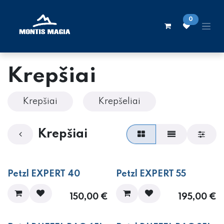
Skip to Content
0
Krepšiai
Krepšiai
Krepšeliai
Krepšiai
NAUJIENA!
NAUJIENA!
Petzl EXPERT 40
Petzl EXPERT 55
150,00
€
195,00
€