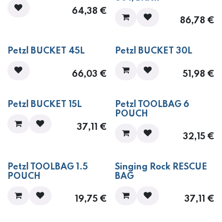
64,38
€
86,78
€
Petzl BUCKET 45L
Petzl BUCKET 30L
66,03
€
51,98
€
Petzl BUCKET 15L
Petzl TOOLBAG 6
POUCH
37,11
€
32,15
€
Petzl TOOLBAG 1.5
Singing Rock RESCUE
POUCH
BAG
19,75
€
37,11
€