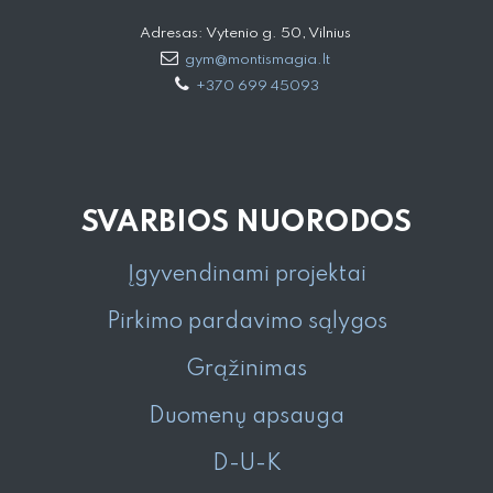
Adresas: Vytenio g. 50, Vilnius
gym@montismagia.lt
+370 699 45093
SVARBIOS NUORODOS
Įgyvendinami projektai
Pirkimo pardavimo sąlygos
Grąžinimas
Duomenų apsauga
D-U-K