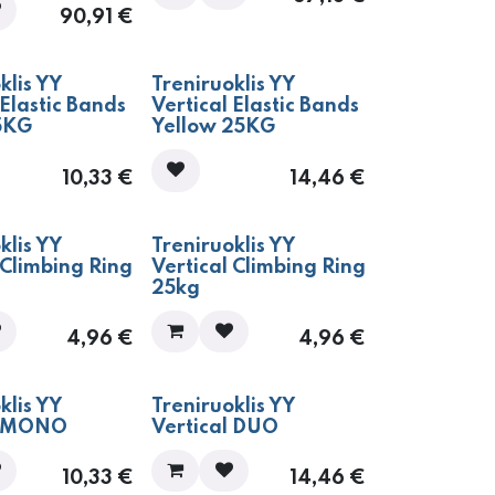
90,91
€
klis YY
Treniruoklis YY
 Elastic Bands
Vertical Elastic Bands
5KG
Yellow 25KG
10,33
€
14,46
€
klis YY
Treniruoklis YY
 Climbing Ring
Vertical Climbing Ring
25kg
4,96
€
4,96
€
klis YY
Treniruoklis YY
l MONO
Vertical DUO
10,33
€
14,46
€