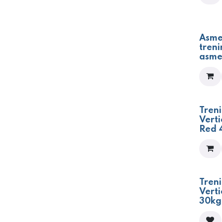
Asme
treni
asme
Treni
Verti
Red 
Treni
Verti
30kg