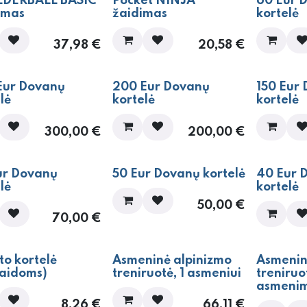
IENA!
NAUJIENA!
DERBALL BASIC
Pocket NINJA
60 Eur 
imas
žaidimas
kortelė
37,98
€
20,58
€
Eur Dovanų
200 Eur Dovanų
150 Eur
lė
kortelė
kortelė
300,00
€
200,00
€
ur Dovanų
50 Eur Dovanų kortelė
40 Eur 
lė
kortelė
50,00
€
70,00
€
to kortelė
Asmeninė alpinizmo
Asmenin
laidoms)
treniruotė, 1 asmeniui
treniruo
asmeni
8,26
€
66,11
€