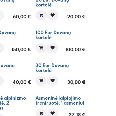
Dovanų
20 Eur Dovanų
kortelė
60,00
€
20,00
€
 Dovanų
100 Eur Dovanų
kortelė
150,00
€
100,00
€
Dovanų
30 Eur Dovanų
kortelė
40,00
€
30,00
€
ė alpinizmo
Asmeninė laipiojimo
tė, 2
treniruotė, 1 asmeniui
ms
37,18
€