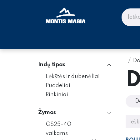
Skip to Content
PARDUOTUVĖ KALNAMS IR KE
Do
Indų tipas
D
Lėkštės ir dubenėliai
Puodeliai
Rinkiniai
D
Žymos
GS25-40
vaikams