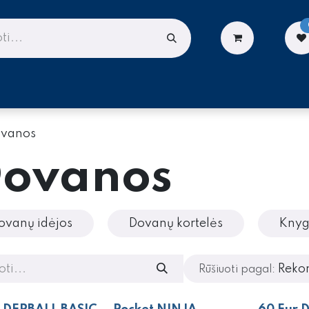
LIONĖMS
DARBUI AUKŠTYJE
PASLAUGOS
vanos
ovanos
ovanų idėjos
Dovanų kortelės
Knyg
Reko
Rūšiuoti pagal: