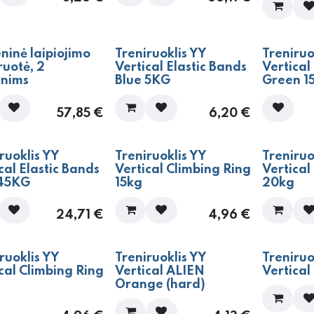
ninė laipiojimo
Treniruoklis YY
Treniruo
ruotė, 2
Vertical Elastic Bands
Vertical
nims
Blue 5KG
Green 1
57,85
€
6,20
€
ruoklis YY
Treniruoklis YY
Treniruo
cal Elastic Bands
Vertical Climbing Ring
Vertical
45KG
15kg
20kg
24,71
€
4,96
€
ruoklis YY
Treniruoklis YY
Treniruo
cal Climbing Ring
Vertical ALIEN
Vertica
Orange (hard)