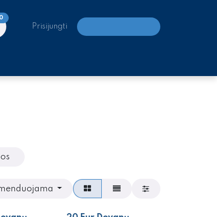
0
Prisijungti
LAIPIOJIMO CENTRAI
os
menduojama