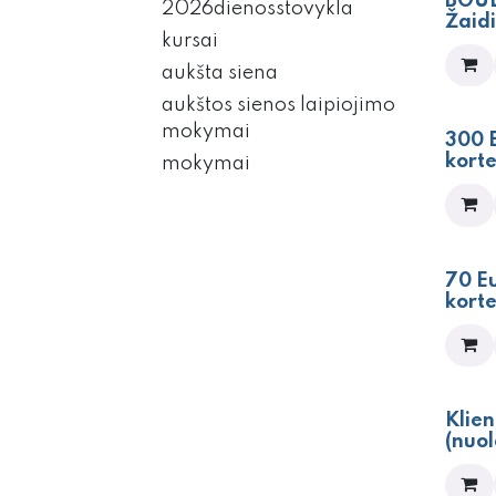
NAUJ
BOUL
2026dienosstovykla
Žaid
kursai
aukšta siena
aukštos sienos laipiojimo
mokymai
300 
korte
mokymai
70 E
korte
Klien
(nuo