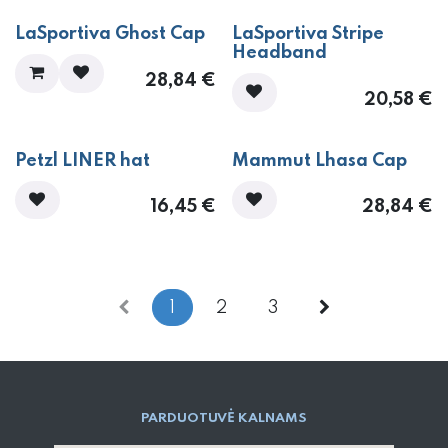
LaSportiva Ghost Cap
LaSportiva Stripe
Headband
28,84
€
20,58
€
Petzl LINER hat
Mammut Lhasa Cap
16,45
€
28,84
€
1
2
3
PARD​UOTUVĖ​ KALNAMS