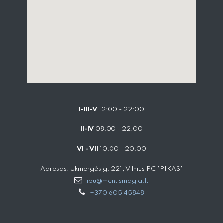
I-III-V
12:00 - 22:00
II-IV
08:00 - 22:00
VI - VII
10:00 - 20:00
Adresas: Ukmergės g. 221, Vilnius PC "PIKAS"
lipu@montismagia.lt
+370 605 45848