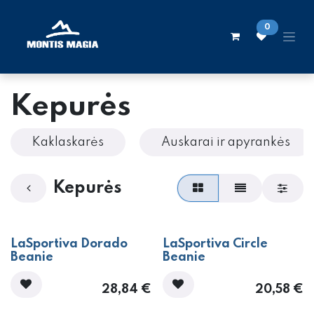
Skip to Content
0
Kepurės
Kaklaskarės
Auskarai ir apyrankės
Kepurės
LaSportiva Dorado
LaSportiva Circle
Beanie
Beanie
28,84
€
20,58
€