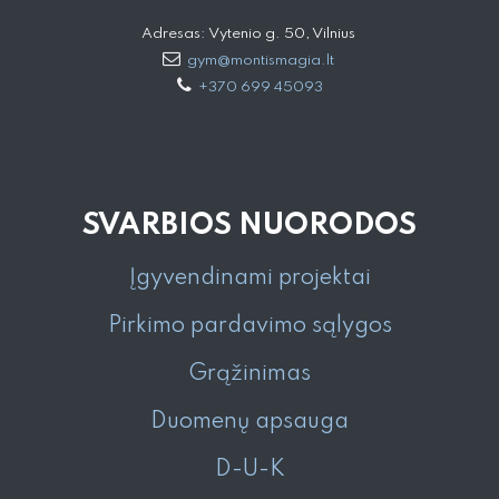
Adresas: Vytenio g. 50, Vilnius
gym@montismagia.lt
+370 699 45093
SVARBIOS NUORODOS
Įgyvendinami projektai
Pirkimo pardavimo sąlygos
Grąžinimas
Duomenų apsauga
D-U-K