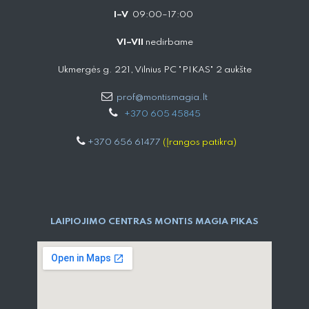
I–V
09:00–17:00
VI–VII
nedirbame
Ukmergės g. 221, Vilnius PC "PIKAS" 2 aukšte
prof@montismagia.lt
+
370 605 4584​5
+370 656 61477
(Įrangos patikra)
LAIPIOJIMO CENTRAS MONTIS MAGIA PIKAS