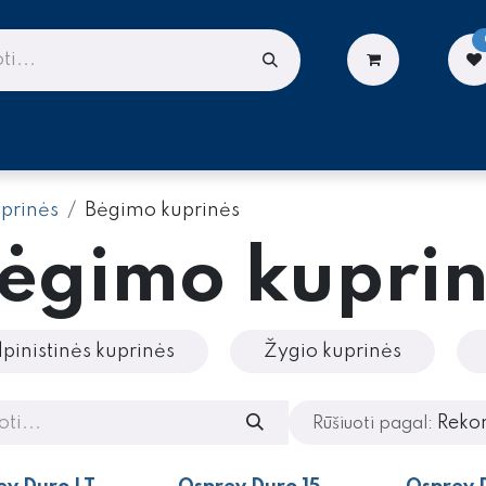
LIONĖMS
DARBUI AUKŠTYJE
PASLAUGOS
prinės
Bėgimo kuprinės
ėgimo kuprin
lpinistinės kuprinės
Žygio kuprinės
Reko
Rūšiuoti pagal: