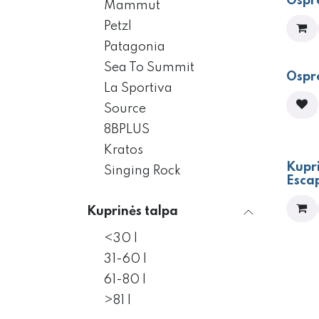
Ospr
Mammut
Petzl
Patagonia
Sea To Summit
Ospr
La Sportiva
Source
8BPLUS
Kratos
Kupr
Singing Rock
Escap
Kuprinės talpa
<30 l
31-60 l
61-80 l
>81 l