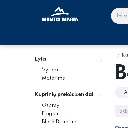
Skip to Content
PARDUOTUVĖ KALNAMS IR KE
Ku
Lytis
B
Vyrams
Moterims
A
Kuprinių prekės ženklai
Osprey
Pinguin
Black Diamond