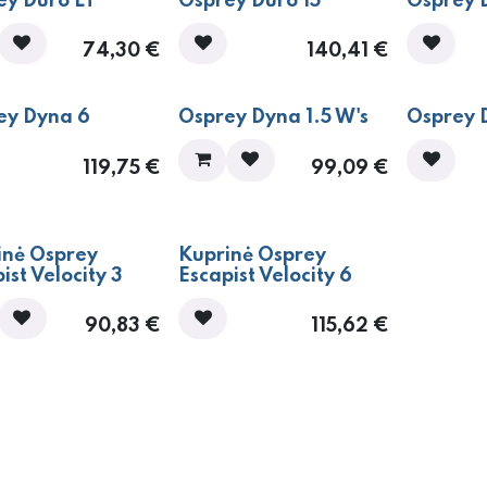
ey Duro LT
Osprey Duro 15
Osprey 
74,30
€
140,41
€
ey Dyna 6
Osprey Dyna 1.5 W's
Osprey 
119,75
€
99,09
€
inė Osprey
Kuprinė Osprey
ist Velocity 3
Escapist Velocity 6
90,83
€
115,62
€