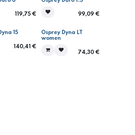
Duro 6
Osprey Duro 1.5
119,75
€
99,09
€
Dyna 15
Osprey Dyna LT
women
140,41
€
74,30
€