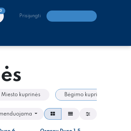
0
Prisijungti
LAIPIOJIMO CENTRAI
ės
Miesto kuprinės
Bėgimo kuprinės
menduojama