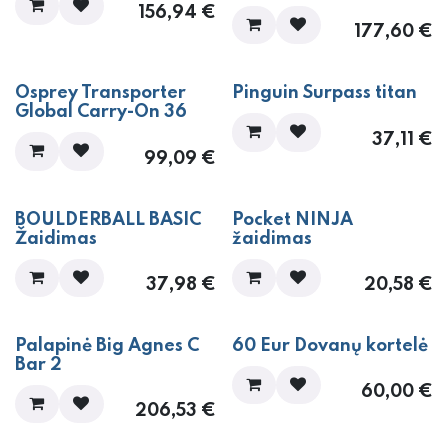
156,94
€
177,60
€
​​​​​​Osprey Transporter
​​​​​Pinguin Surpass titan
Global Carry-On 36
37,11
€
99,09
€
NAUJIENA!
NAUJIENA!
BOULDERBALL BASIC
Pocket NINJA
Žaidimas
žaidimas
37,98
€
20,58
€
​Palapinė Big Agnes C
60 Eur Dovanų kortelė
Bar 2
60,00
€
206,53
€