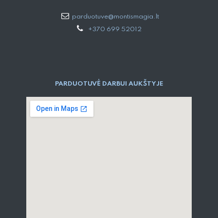
parduotuve@montismagia.lt
+370 699 52012
PARDUOTUVĖ DARBUI AUKŠTYJE