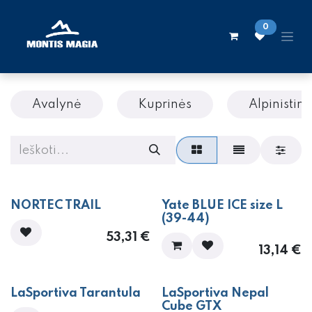
Skip to Content
0
Avalynė
Kuprinės
Alpinistinė
NORTEC TRAIL
Yate BLUE ICE size L
(39-44)
53,31
€
13,14
€
LaSportiva Tarantula
LaSportiva Nepal
Cube GTX