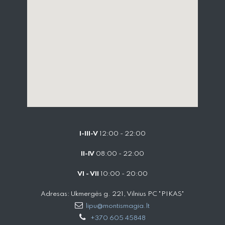
I-III-V
12:00 - 22:00
II-IV
08:00 - 22:00
VI - VII
10:00 - 20:00
Adresas: Ukmergės g. 221, Vilnius PC "PIKAS"
lipu@montismagia.lt
+370 605 45848