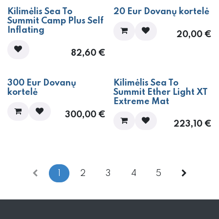
​Kilimėlis Sea To
20 Eur Dovanų kortelė
Summit Camp Plus Self
Inflating
20,00
€
82,60
€
300 Eur Dovanų
​Kilimėlis Sea To
kortelė
Summit Ether Light XT
Extreme Mat
300,00
€
223,10
€
1
2
3
4
5