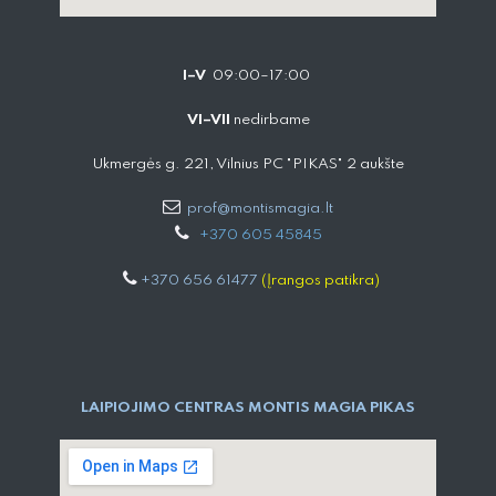
I–V
09:00–17:00
VI–VII
nedirbame
Ukmergės g. 221, Vilnius PC "PIKAS" 2 aukšte
prof@montismagia.lt
+
370 605 4584​5
+370 656 61477
(Įrangos patikra)
LAIPIOJIMO CENTRAS MONTIS MAGIA PIKAS