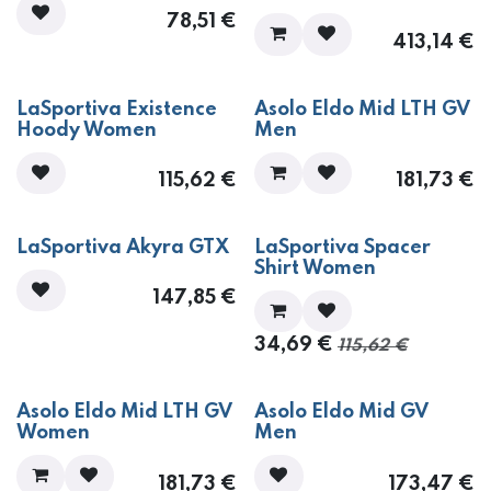
78,51
€
413,14
€
​​​​​​​LaSportiva Existence
​​​​​​Asolo Eldo Mid LTH GV
Hoody Women
Men
115,62
€
181,73
€
- 70%
​​​​​​​​​LaSportiva Akyra GTX
​​​​​​​​LaSportiva Spacer
Shirt Women
147,85
€
34,69
€
115,62
€
​​​​​​Asolo Eldo Mid LTH GV
​​​​​​Asolo Eldo Mid GV
Women
Men
181,73
€
173,47
€