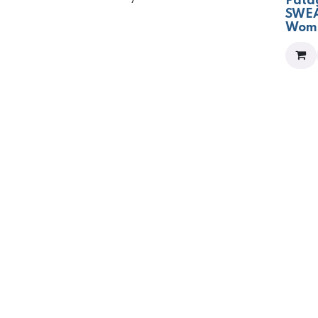
Pata
SWEA
Wom