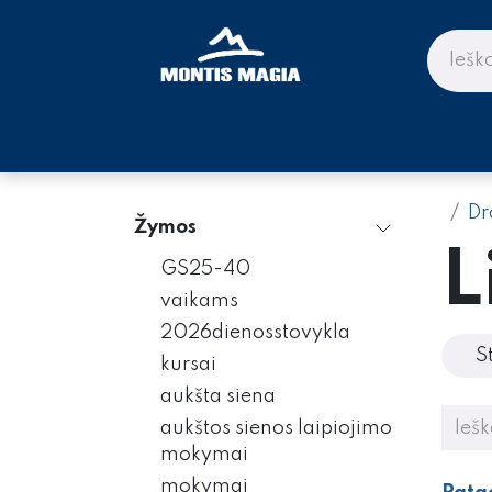
Skip to Content
PARDUOTUVĖ KALNAMS IR KE
Dr
Žymos
L
GS25-40
vaikams
2026dienosstovykla
S
kursai
aukšta siena
aukštos sienos laipiojimo
mokymai
mokymai