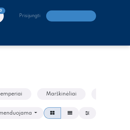
0
Prisijungti
LAIPIOJIMO CENTRAI
emperiai
Marškinėliai
Kelnės
menduojama