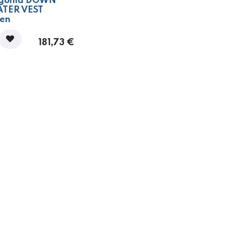
gonia DOWN
TER VEST
en
181,73
€