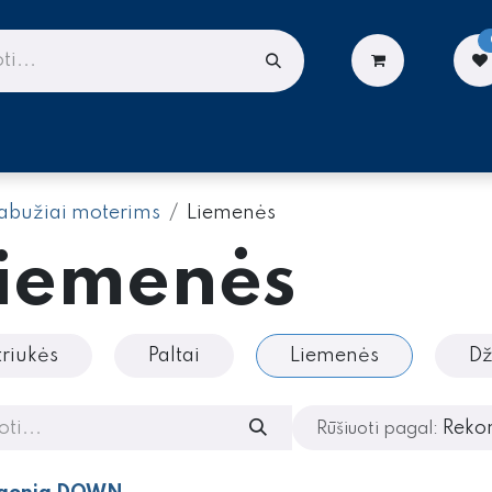
LIONĖMS
DARBUI AUKŠTYJE
PASLAUGOS
abužiai moterims
Liemenės
iemenės
triukės
Paltai
Liemenės
Dž
Reko
Rūšiuoti pagal: