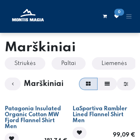
Skip to Content
0
Marškiniai
Striukės
Paltai
Liemenės
Marškiniai
Patagonia Insulated
LaSportiva Rambler
Organic Cotton MW
Lined Flannel Shirt
Fjord Flannel Shirt
Men
Men
99,09
€