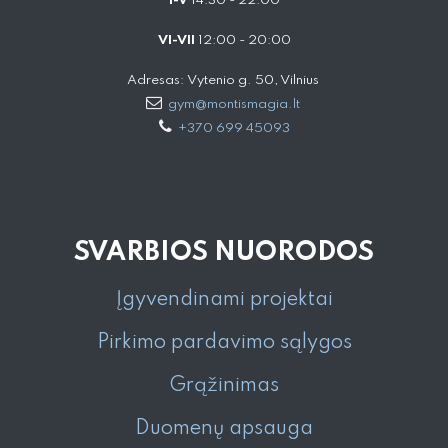
I-V
14:30 - 22:00
VI-VII
12:00 - 20:00
Adresas: Vytenio g. 50, Vilnius
gym@montismagia.lt
+370 699 45093
SVARBIOS NUORODOS
Įgyvendinami projektai
Pirkimo pardavimo sąlygos
Grąžinimas
Duomenų apsauga