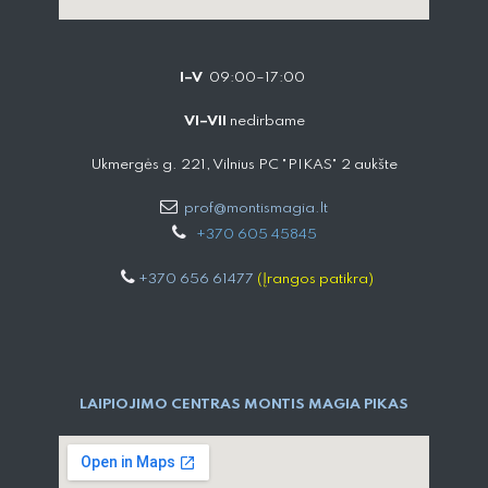
I–V
09:00–17:00
VI–VII
nedirbame
Ukmergės g. 221, Vilnius PC "PIKAS" 2 aukšte
prof@montismagia.lt
+
370 605 4584​5
+370 656 61477
(Įrangos patikra)
LAIPIOJIMO CENTRAS MONTIS MAGIA PIKAS