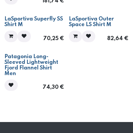
181,74
€
LaSportiva Superfly SS
LaSportiva Outer
Shirt M
Space LS Shirt M
70,25
€
82,64
€
Patagonia Long-
Sleeved Lightweight
Fjord Flannel Shirt
Men
74,30
€