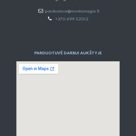
parduotuve@montismagia.lt
+370 699 52012
PARDUOTUVĖ DARBUI AUKŠTYJE