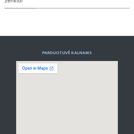
ženklai
PARD​UOTUVĖ​ KALNAMS