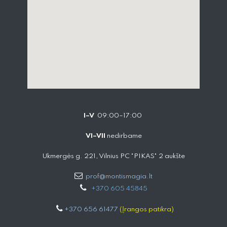
I–V
09:00–17:00
VI–VII
nedirbame
Ukmergės g. 221, Vilnius PC "PIKAS" 2 aukšte
prof@montismagia.lt
+
370 605 4584​5
+370 656 61477
(Įrangos patikra)