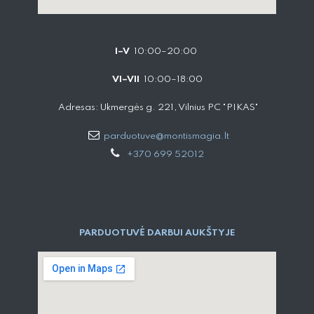
I–V
10:00–20:00
VI–VII
10:00–18:00
Adresas: Ukmergės g. 221, Vilnius PC "PIKAS"
parduotuve@montismagia.lt
+370 699 52012
PARDUOTUVĖ DARBUI AUKŠTYJE