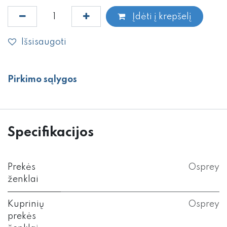
Įdėti į krepšelį
Išsisaugoti
Pirkimo sąlygos
Specifikacijos
Prekės
Osprey
ženklai
Kuprinių
Osprey
prekės