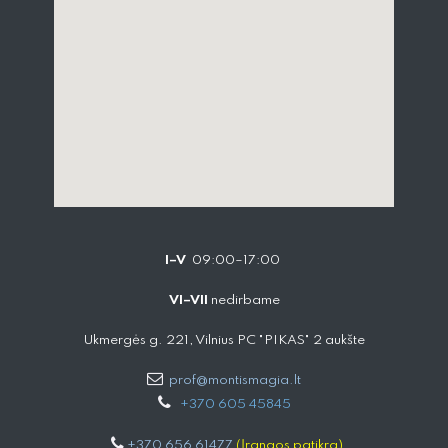
I–V
09:00–17:00
VI–VII
nedirbame
Ukmergės g. 221, Vilnius PC "PIKAS" 2 aukšte
prof@montismagia.lt
+
370 605 4584​5
+370 656 61477
(Įrangos patikra)