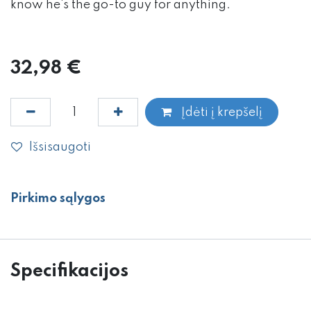
know he‘s the go-to guy for anything.
32,98
€
Įdėti į krepšelį
Išsisaugoti
Pirkimo sąlygos
Specifikacijos