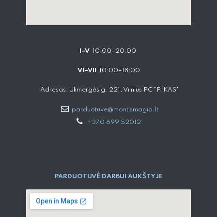
I–V
10:00–20:00
VI–VII
10:00–18:00
Adresas: Ukmergės g. 221, Vilnius PC "PIKAS"
parduotuve@montismagia.lt
+370 699 52012
PARDUOTUVĖ DARBUI AUKŠTYJE