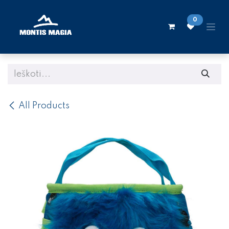
Skip to Content
0
All Products