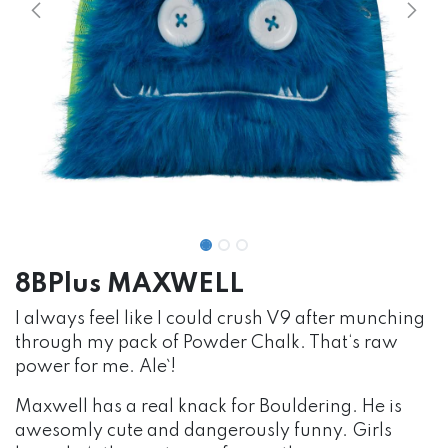
8BPlus MAXWELL
I always feel like I could crush V9 after munching
through my pack of Powder Chalk. That‘s raw
power for me. Ale`!
Maxwell has a real knack for Bouldering. He is
awesomly cute and dangerously funny. Girls