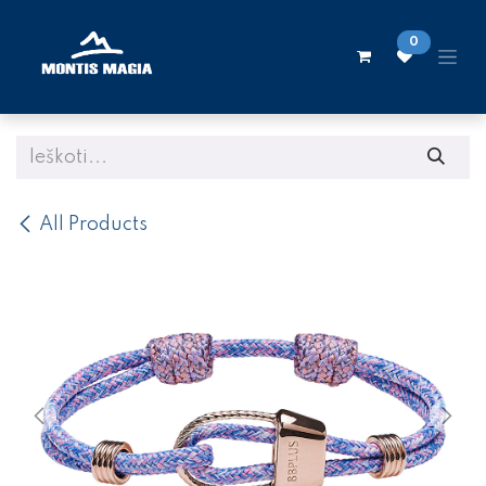
Skip to Content
0
All Products