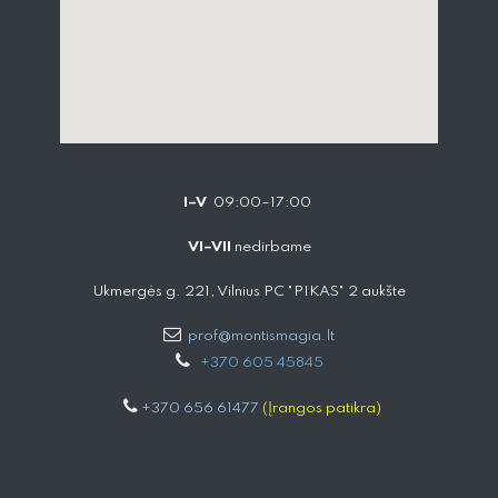
I–V
09:00–17:00
VI–VII
nedirbame
Ukmergės g. 221, Vilnius PC "PIKAS" 2 aukšte
prof@montismagia.lt
+
370 605 4584​5
+370 656 61477
(Įrangos patikra)