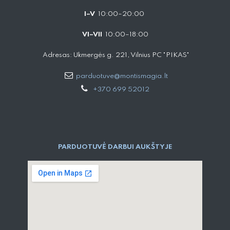
I–V
10:00–20:00
VI–VII
10:00–18:00
Adresas: Ukmergės g. 221, Vilnius PC "PIKAS"
parduotuve@montismagia.lt
+370 699 52012
PARDUOTUVĖ DARBUI AUKŠTYJE