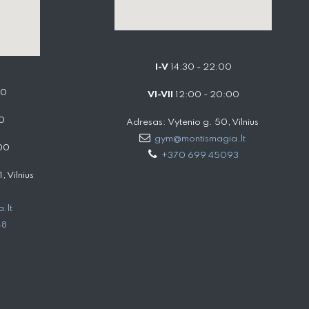
I-V
14:30 - 22:00
00
VI-VII
12:00 - 20:00
0
Adresas: Vytenio g. 50, Vilnius
gym@montismagia.lt
00
+370 699 45093
 Vilnius
.lt
48