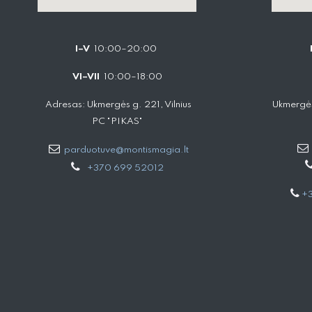
I–V
10:00–20:00
VI–VII
10:00–18:00
Adresas: Ukmergės g. 221, Vilnius
Ukmergės
PC "PIKAS"
parduotuve@montismagia.lt
+370 699 52012
+3