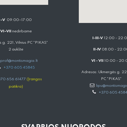
I–V
09:00–17:00
VI–VII
nedirbame
I-III-V
12:00 - 22:
 g. 221, Vilnius PC "PIKAS"
2 aukšte
II-IV
08:00 - 22:0
prof@montismagia.lt
VI - VII
10:00 - 20:
+
370 605 4584​5
Adresas: Ukmergės g. 221,
PC "PIKAS"
70 656 61477
(Įrangos
lipu@montismagia
patikra)
+370 605 458