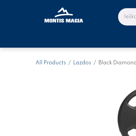
Skip to Content
PARDUOTUVĖ KALNAMS IR KE
All Products
Lazdos
Black Diamond