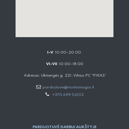
I–V
10:00–20:00
VI–VII
10:00–18:00
Adresas: Ukmergės g. 221, Vilnius PC "PIKAS"
parduotuve@montismagia.lt
+370 699 52012
PARDUOTUVĖ DARBUI AUKŠTYJE