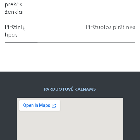
prekės
ženklai
Pirštinių
Pirštuotos pirštinės
tipas
PARD​UOTUVĖ​ KALNAMS