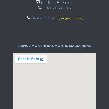
prof@montismagia.lt
+
370 605 4584​5
+370 656 61477
(Įrangos patikra)
LAIPIOJIMO CENTRAS MONTIS MAGIA PIKAS