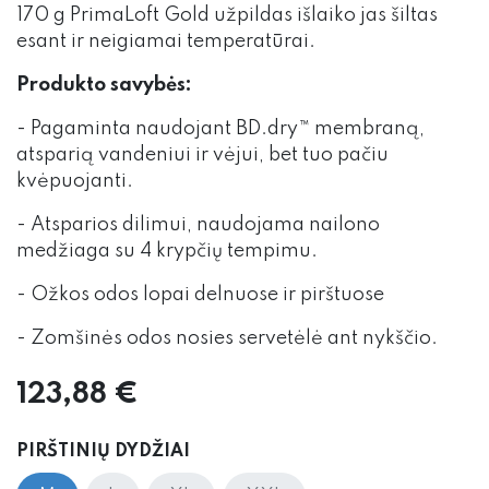
170 g PrimaLoft Gold užpildas išlaiko jas šiltas
esant ir neigiamai temperatūrai.
Produkto savybės:
- Pagaminta naudojant BD.dry™ membraną,
atsparią vandeniui ir vėjui, bet tuo pačiu
kvėpuojanti.
- Atsparios dilimui, naudojama nailono
medžiaga su 4 krypčių tempimu.
- Ožkos odos lopai delnuose ir pirštuose
- Zomšinės odos nosies servetėlė ant nykščio.
123,88
€
PIRŠTINIŲ DYDŽIAI