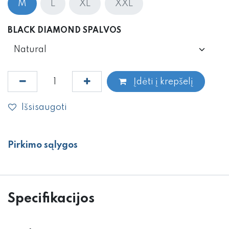
M
L
XL
XXL
BLACK DIAMOND SPALVOS
Įdėti į krepšelį
Išsisaugoti
Pirkimo sąlygos
Specifikacijos