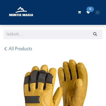
Skip to Content
0
All Products