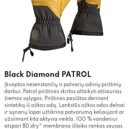
Black Diamond PATROL
Įkvėptos nesenstančių ir patvarių odinių pirštinių
darbui, Patrol pirštinės skirtos atlaikyti atšiaurias
žiemos sąlygas. Pirštinės pasiūtos derinant
sintetiką iš ožkos odą. Lankstūs ožkos odos delnai
ir sąnarių lopai užtikrina patvarumą keliaujant ar
užsiimant kita aktyvia veikla. 100 % vandeniui
atspari BD.dry™ membrana išlaiko rankas sausas.