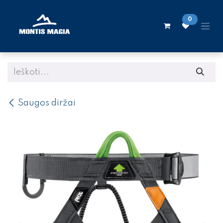
Skip to Content
0
Saugos diržai