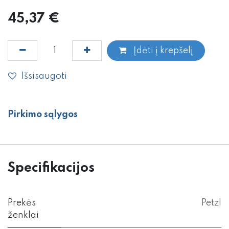
45,37
€
Įdėti į krepšelį
Išsisaugoti
Pirkimo sąlygos
Specifikacijos
Prekės
Petzl
ženklai