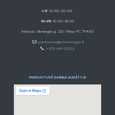
I–V
10:00–20:00
VI–VII
10:00–18:00
Adresas: Ukmergės g. 221, Vilnius PC "PIKAS"
parduotuve@montismagia.lt
+370 699 52012
PARDUOTUVĖ DARBUI AUKŠTYJE