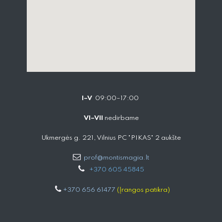
I–V
09:00–17:00
VI–VII
nedirbame
Ukmergės g. 221, Vilnius PC "PIKAS" 2 aukšte
prof@montismagia.lt
+
370 605 4584​5
+370 656 61477
(Įrangos patikra)