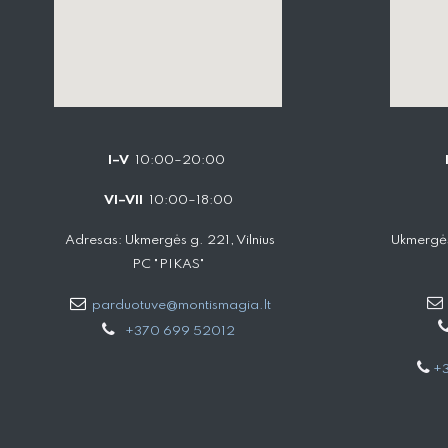
I–V
10:00–20:00
VI–VII
10:00–18:00
Adresas: Ukmergės g. 221, Vilnius
Ukmergės
PC "PIKAS"
parduotuve@montismagia.lt
+370 699 52012
+3