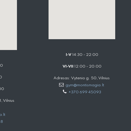
I-V
14:30 - 22:00
00
VI-VII
12:00 - 20:00
0
Adresas: Vytenio g. 50, Vilnius
gym@montismagia.lt
00
+370 699 45093
 Vilnius
.lt
48