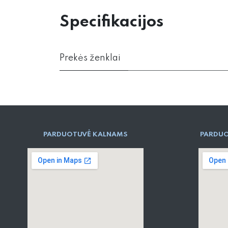
Specifikacijos
Prekės ženklai
PARD​UOTUVĖ​ KALNAMS
PARDUO