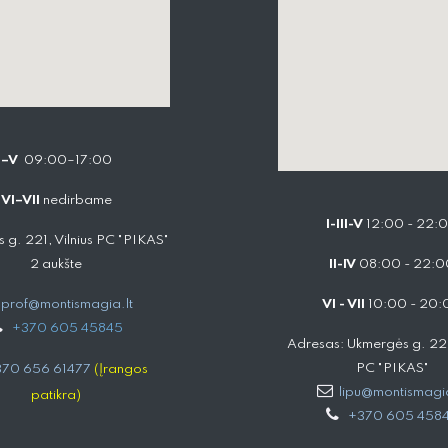
I–V
09:00–17:00
VI–VII
nedirbame
I-III-V
12:00 - 22:
 g. 221, Vilnius PC "PIKAS"
2 aukšte
II-IV
08:00 - 22:0
prof@montismagia.lt
VI - VII
10:00 - 20:
+
370 605 4584​5
Adresas: Ukmergės g. 221,
PC "PIKAS"
70 656 61477
(Įrangos
lipu@montismagia
patikra)
+370 605 458