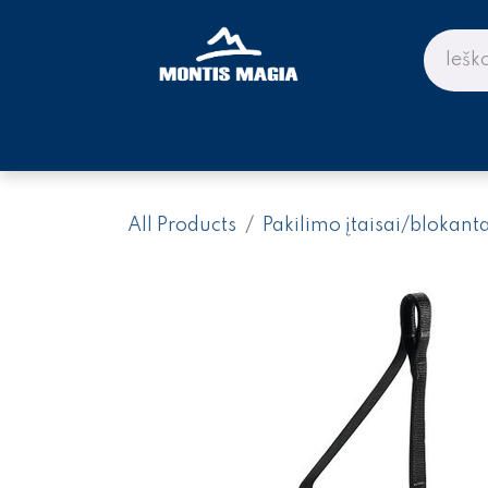
Skip to Content
PARDUOTUVĖ KALNAMS IR KE
All Products
Pakilimo įtaisai/blokanta