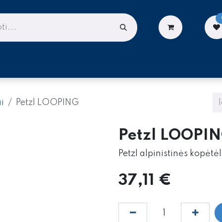
LIONĖMS
DARBUI AUKŠTYJE
PASLAUGOS
i
Petzl LOOPING
Petzl LOOPI
Petzl alpinistinės kopėtėl
37,11
€