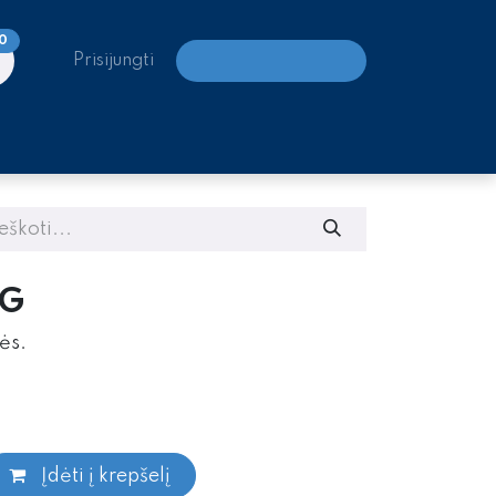
0
Prisijungti
LAIPIOJIMO CENTRAI
NG
ės.
Įdėti į krepšelį