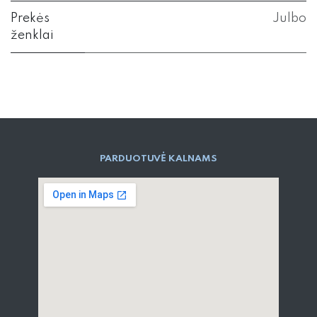
Prekės
Julbo
ženklai
PARD​UOTUVĖ​ KALNAMS