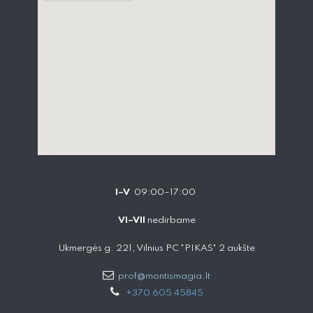
I–V
09:00–17:00
VI–VII
nedirbame
Ukmergės g. 221, Vilnius PC "PIKAS" 2 aukšte
prof@montismagia.lt
+
370 605 4584​5