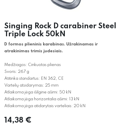
Singing Rock D carabiner Steel
Triple Lock 50kN
D formos plieninis karabinas. Užrakinamas ir
atrakinimas trimis judesiais.
Medžiagos: Cinkuotas plienas
Svoris: 267 g
Atitinka standartus: EN 362, CE
Vartelių atsidarymas: 25 mm
Atlaikoma jėga išilgine ašimi: 50 kN
Atlaikoma jėga horizontalia ašimi: 13 kN
Atlaikoma jėga atidarytais varteliais: 20 kN
14,38
€