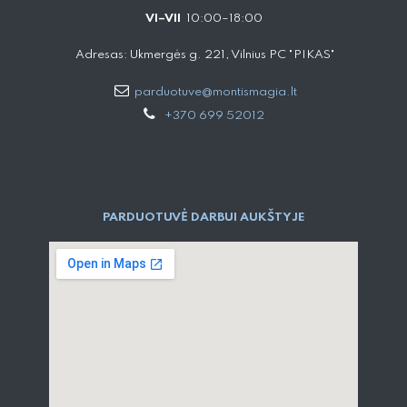
VI–VII
10:00–18:00
Adresas: Ukmergės g. 221, Vilnius PC "PIKAS"
parduotuve@montismagia.lt
+370 699 52012
PARDUOTUVĖ DARBUI AUKŠTYJE