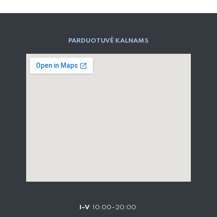
PARD​UOTUVĖ​ KALNAMS
I–V
10:00–20:00