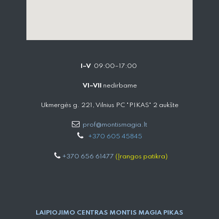
I–V
09:00–17:00
VI–VII
nedirbame
Ukmergės g. 221, Vilnius PC "PIKAS" 2 aukšte
prof@montismagia.lt
+
370 605 4584​5
+370 656 61477
(Įrangos patikra)
LAIPIOJIMO CENTRAS MONTIS MAGIA PIKAS