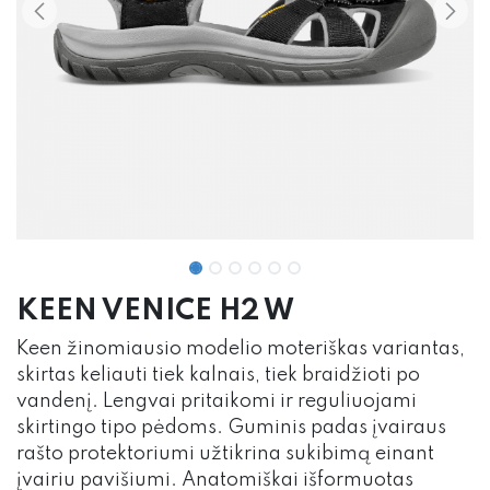
KEEN VENICE H2 W
Keen žinomiausio modelio moteriškas variantas,
skirtas keliauti tiek kalnais, tiek braidžioti po
vandenį. Lengvai pritaikomi ir reguliuojami
skirtingo tipo pėdoms. Guminis padas įvairaus
rašto protektoriumi užtikrina sukibimą einant
įvairiu pavišiumi. Anatomiškai išformuotas