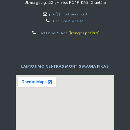
Ukmergės g. 221, Vilnius PC "PIKAS" 2 aukšte
prof@montismagia.lt
+
370 605 4584​5
+370 656 61477
(Įrangos patikra)
LAIPIOJIMO CENTRAS MONTIS MAGIA PIKAS