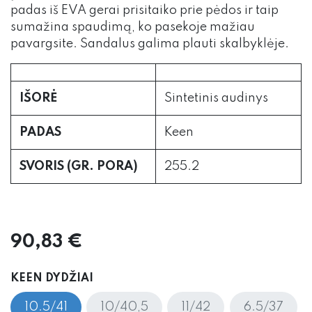
padas iš EVA gerai prisitaiko prie pėdos ir taip
sumažina spaudimą, ko pasekoje mažiau
pavargsite. Sandalus galima plauti skalbyklėje.
IŠORĖ
Sintetinis audinys
PADAS
Keen
SVORIS (GR. PORA)
255.2
90,83
€
KEEN DYDŽIAI
10.5/41
10/40,5
11/42
6.5/37