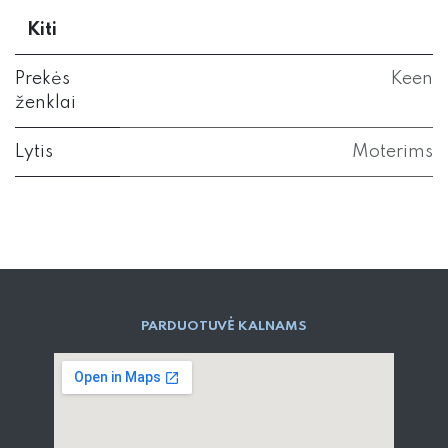
Kiti
Prekės
Keen
ženklai
Lytis
Moterims
PARD​UOTUVĖ​ KALNAMS