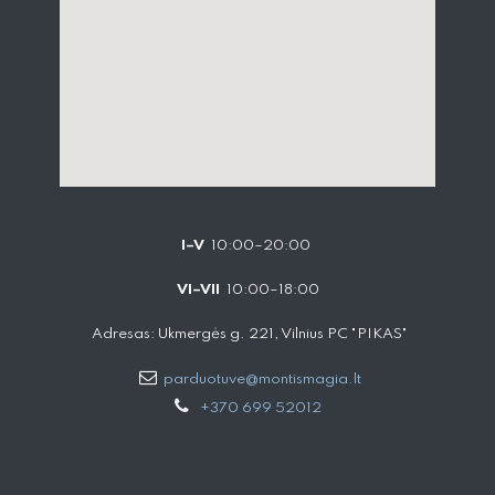
I–V
10:00–20:00
VI–VII
10:00–18:00
Adresas: Ukmergės g. 221, Vilnius PC "PIKAS"
parduotuve@montismagia.lt
+370 699 52012