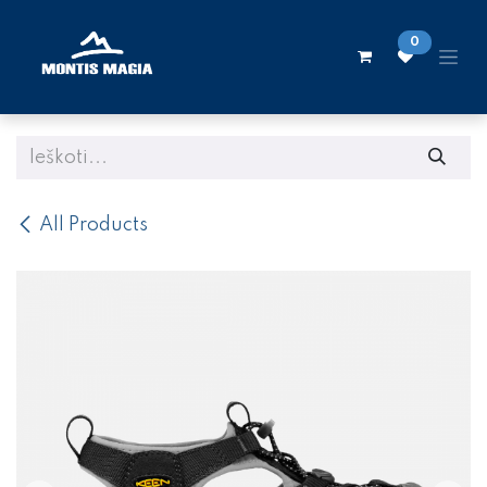
Skip to Content
0
All Products