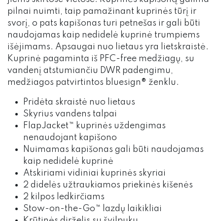
pilnai nuimti, taip pamažinant kuprinės tūrį ir
svorį, o pats kapišonas turi petnešas ir gali būti
naudojamas kaip nedidelė kuprinė trumpiems
išėjimams. Apsaugai nuo lietaus yra lietskraistė.
Kuprinė pagaminta iš PFC-free medžiagų, su
vandenį atstumiančiu DWR padengimu,
medžiagos patvirtintos bluesign® ženklu.
Pridėta skraistė nuo lietaus
Skyrius vandens talpai
FlapJacket™ kuprinės uždengimas
nenaudojant kapišono
Nuimamas kapišonas gali būti naudojamas
kaip nedidelė kuprinė
Atskiriami vidiniai kuprinės skyriai
2 didelės užtraukiamos priekinės kišenės
2 kilpos ledkirčiams
Stow-on-the-Go™ lazdų laikikliai
Krūtinės dirželis su švilpuku