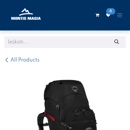
Skip to Content
0
All Products