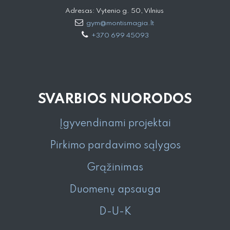
Adresas: Vytenio g. 50, Vilnius
gym@montismagia.lt
+370 699 45093
SVARBIOS NUORODOS
Įgyvendinami projektai
Pirkimo pardavimo sąlygos
Grąžinimas
Duomenų apsauga
D-U-K