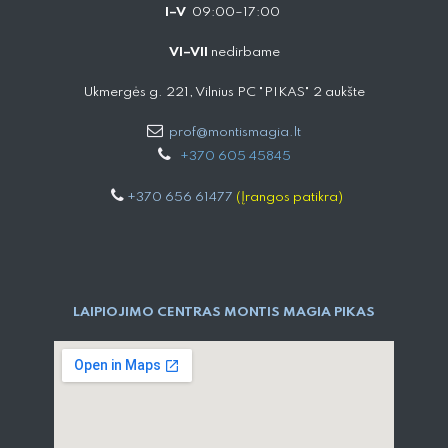
I–V
09:00–17:00
VI–VII
nedirbame
Ukmergės g. 221, Vilnius PC "PIKAS" 2 aukšte
prof@montismagia.lt
+
370 605 4584​5
+370 656 61477
(Įrangos patikra)
LAIPIOJIMO CENTRAS MONTIS MAGIA PIKAS