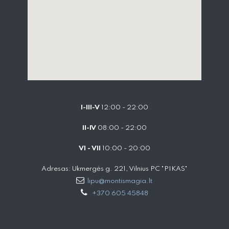
I-III-V
12:00 - 22:00
II-IV
08:00 - 22:00
VI - VII
10:00 - 20:00
Adresas: Ukmergės g. 221, Vilnius PC "PIKAS"
lipu@montismagia.lt
+370 605 45848