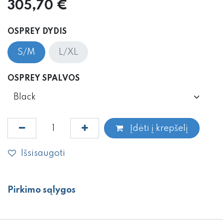
305,70
€
OSPREY DYDIS
S/M
L/XL
OSPREY SPALVOS
Įdėti į krepšelį
Išsisaugoti
Pirkimo sąlygos