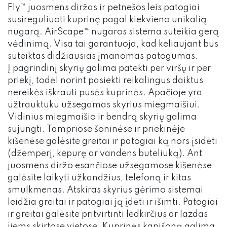
Fly™ juosmens diržas ir petnešos leis patogiai
susireguliuoti kuprinę pagal kiekvieno unikalią
nugarą. AirScape™ nugaros sistema suteikia gerą
vėdinimą. Visa tai garantuoja, kad keliaujant bus
suteiktas didžiausias įmanomas patogumas.
Į pagrindinį skyrių galima patekti per viršų ir per
priekį, todėl norint pasiekti reikalingus daiktus
nereikės iškrauti pusės kuprinės. Apačioje yra
užtrauktuku užsegamas skyrius miegmaišiui.
Vidinius miegmaišio ir bendrą skyrių galima
sujungti. Tampriose šoninėse ir priekinėje
kišenėse galėsite greitai ir patogiai ką nors įsidėti
(džemperį, kepurę ar vandens buteliuką). Ant
juosmens diržo esančiose užsegamose kišenėse
galėsite laikyti užkandžius, telefoną ir kitas
smulkmenas. Atskiras skyrius gėrimo sistemai
leidžia greitai ir patogiai ją įdėti ir išimti. Patogiai
ir greitai galėsite pritvirtinti ledkirčius ar lazdas
jiems skirtose vietose. Kuprinės kapišoną galima