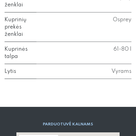
ženklai
Kuprinių
Osprey
prekės
ženklai
Kuprinės
61-80 l
talpa
Lytis
Vyrams
PARD​UOTUVĖ​ KALNAMS