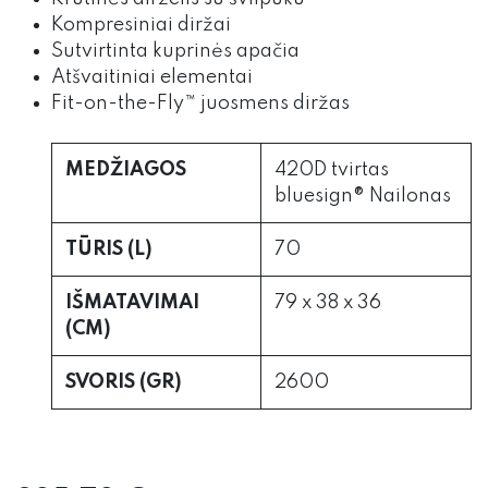
Kompresiniai diržai
Sutvirtinta kuprinės apačia
Atšvaitiniai elementai
Fit-on-the-Fly™ juosmens diržas
MEDŽIAGOS
420D tvirtas
bluesign® Nailonas
TŪRIS (L)
70
IŠMATAVIMAI
79 x 38 x 36
(CM)
SVORIS (GR)
2600