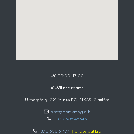
I–V
09:00–17:00
VI–VII
nedirbame
Ukmergės g. 221, Vilnius PC "PIKAS" 2 aukšte
prof@montismagia.lt
+
370 605 4584​5
+370 656 61477
(Įrangos patikra)