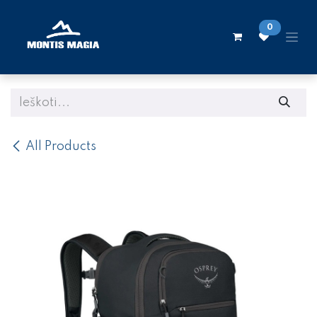
Skip to Content
0
All Products