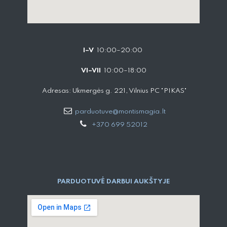
I–V
10:00–20:00
VI–VII
10:00–18:00
Adresas: Ukmergės g. 221, Vilnius PC "PIKAS"
parduotuve@montismagia.lt
+370 699 52012
PARDUOTUVĖ DARBUI AUKŠTYJE