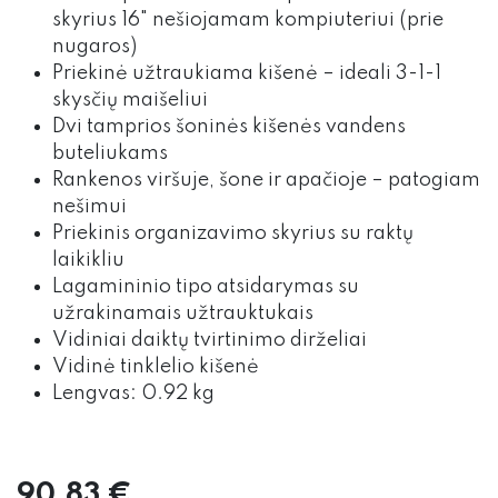
skyrius 16" nešiojamam kompiuteriui (prie
nugaros)
Priekinė užtraukiama kišenė – ideali 3-1-1
skysčių maišeliui
Dvi tamprios šoninės kišenės vandens
buteliukams
Rankenos viršuje, šone ir apačioje – patogiam
nešimui
Priekinis organizavimo skyrius su raktų
laikikliu
Lagamininio tipo atsidarymas su
užrakinamais užtrauktukais
Vidiniai daiktų tvirtinimo dirželiai
Vidinė tinklelio kišenė
Lengvas: 0.92 kg
90,83
€