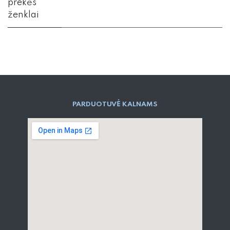
prekės
ženklai
PARD​UOTUVĖ​ KALNAMS