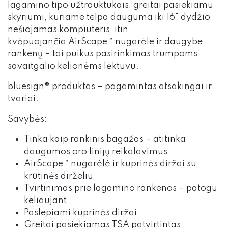
lagamino tipo užtrauktukais, greitai pasiekiamu
skyriumi, kuriame telpa dauguma iki 16" dydžio
nešiojamas kompiuteris, itin
kvėpuojančia AirScape™ nugarėle ir daugybe
rankenų – tai puikus pasirinkimas trumpoms
savaitgalio kelionėms lėktuvu.
bluesign® produktas – pagamintas atsakingai ir
tvariai.
Savybės:
Tinka kaip rankinis bagažas – atitinka
daugumos oro linijų reikalavimus
AirScape™ nugarėlė ir kuprinės diržai su
krūtinės dirželiu
Tvirtinimas prie lagamino rankenos – patogu
keliaujant
Paslepiami kuprinės diržai
Greitai pasiekiamas TSA patvirtintas