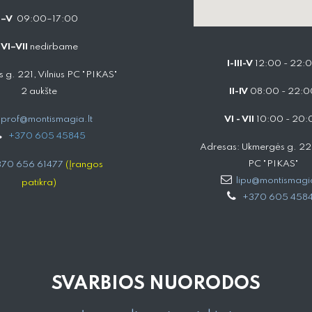
I–V
09:00–17:00
VI–VII
nedirbame
I-III-V
12:00 - 22:
 g. 221, Vilnius PC "PIKAS"
2 aukšte
II-IV
08:00 - 22:0
prof@montismagia.lt
VI - VII
10:00 - 20:
+
370 605 4584​5
Adresas: Ukmergės g. 221,
PC "PIKAS"
70 656 61477
(Įrangos
lipu@montismagia
patikra)
+370 605 458
SVARBIOS NUORODOS