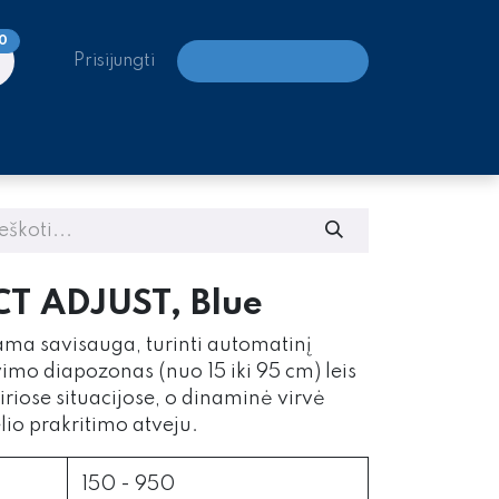
0
Prisijungti
LAIPIOJIMO CENTRAI
T ADJUST, Blue
ama savisauga, turinti automatinį
vimo diapozonas (nuo 15 iki 95 cm) leis
riose situacijose, o dinaminė virvė
lio prakritimo atveju.
150 - 950