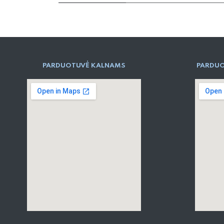
PARD​UOTUVĖ​ KALNAMS
PARDUO