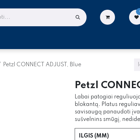
LIONĖMS
DARBUI AUKŠTYJE
PASLAUGOS
Petzl CONNECT ADJUST, Blue
Petzl CONNEC
Labai patogiai reguliuoj
blokantą. Platus regulia
savisaugą panaudoti įvai
sušvelnins smūgį, nedide
ILGIS (MM)