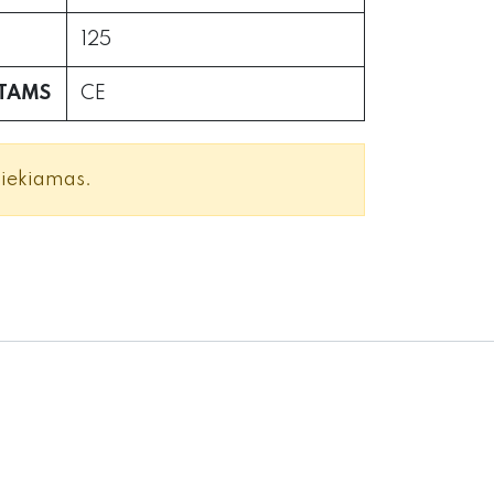
125
RTAMS
CE
siekiamas.