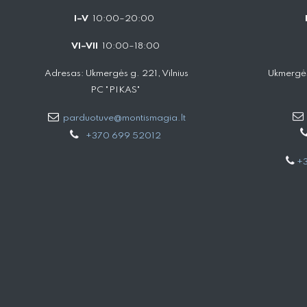
I–V
10:00–20:00
VI–VII
10:00–18:00
Adresas: Ukmergės g. 221, Vilnius
Ukmergės
PC "PIKAS"
parduotuve@montismagia.lt
+370 699 52012
+3