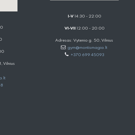
I-V
14:30 - 22:00
00
VI-VII
12:00 - 20:00
0
Adresas: Vytenio g. 50, Vilnius
gym@montismagia.lt
00
+370 699 45093
 Vilnius
.lt
48