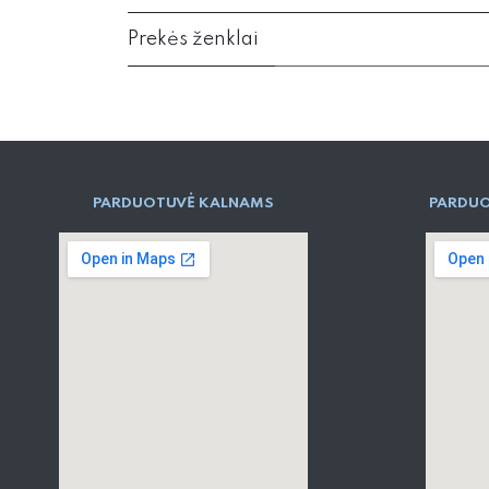
Prekės ženklai
PARD​UOTUVĖ​ KALNAMS
PARDUO