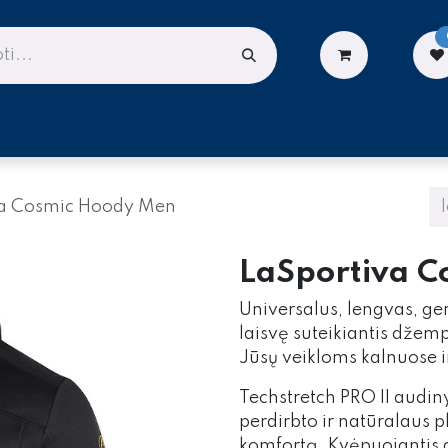
LIONĖMS
DARBUI AUKŠTYJE
PASLAUGOS
va Cosmic Hoody Men
​LaSportiva 
Universalus, lengvas, ge
laisvę suteikiantis džemp
Jūsų veikloms kalnuose i
Techstretch PRO II audin
perdirbto ir natūralaus p
komfortą. Kvėpuojantis 