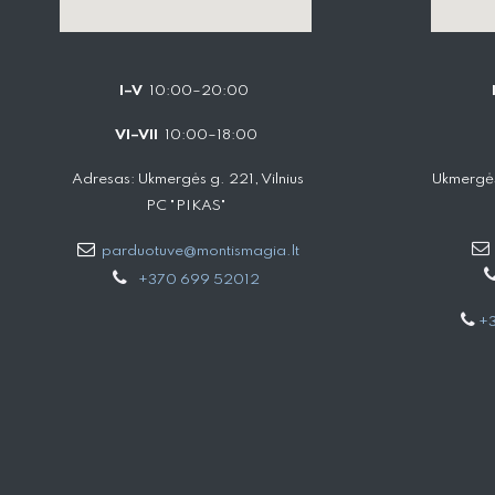
I–V
10:00–20:00
VI–VII
10:00–18:00
Adresas: Ukmergės g. 221, Vilnius
Ukmergės
PC "PIKAS"
parduotuve@montismagia.lt
+370 699 52012
+3