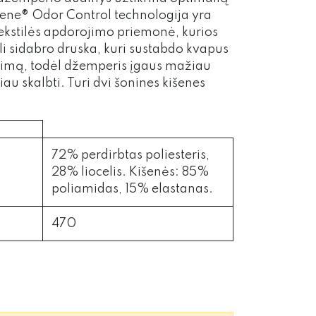
iene® Odor Control technologija yra
i tekstilės apdorojimo priemonė, kurios
 sidabro druska, kuri sustabdo kvapus
ugimą, todėl džemperis įgaus mažiau
iau skalbti. Turi dvi šonines kišenes
72% perdirbtas poliesteris,
28% liocelis. Kišenės: 85%
poliamidas, 15% elastanas.
470