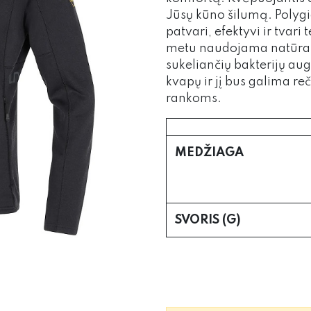
Jūsų kūno šilumą. Polyg
patvari, efektyvi ir tvar
metu naudojama natūrali
sukeliančių bakterijų a
kvapų ir jį bus galima reč
rankoms.
MEDŽIAGA
SVORIS (G)