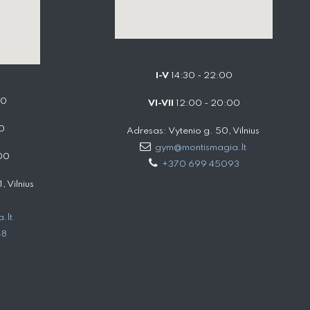
I-V
14:30 - 22:00
00
VI-VII
12:00 - 20:00
0
Adresas: Vytenio g. 50, Vilnius
gym@montismagia.lt
00
+370 699 45093
 Vilnius
.lt
48