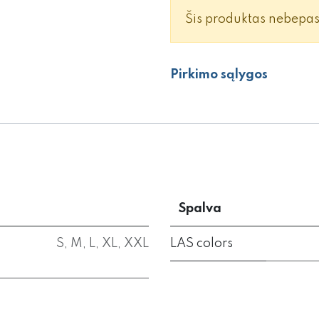
Šis produktas nebepa
Pirkimo sąlygos
Spalva
S
,
M
,
L
,
XL
,
XXL
LAS colors