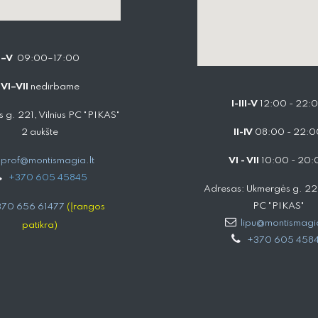
I–V
09:00–17:00
VI–VII
nedirbame
I-III-V
12:00 - 22:
 g. 221, Vilnius PC "PIKAS"
2 aukšte
II-IV
08:00 - 22:0
prof@montismagia.lt
VI - VII
10:00 - 20:
+
370 605 4584​5
Adresas: Ukmergės g. 221,
PC "PIKAS"
70 656 61477
(Įrangos
lipu@montismagia
patikra)
+370 605 458