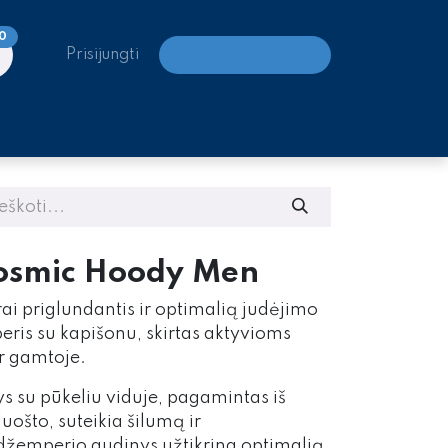
0
Prisijungti
LAIPIOJIMO CENTRAI
Cosmic Hoody Men
rai priglundantis ir optimalią judėjimo
eris su kapišonu, skirtas aktyvioms
r gamtoje.
ys su pūkeliu viduje, pagamintas iš
luošto, suteikia šilumą ir
džemperio audinys užtikrina optimalią