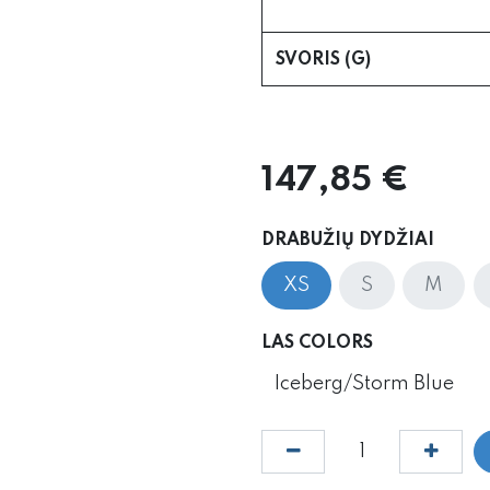
SVORIS (G)
147,85
€
DRABUŽIŲ DYDŽIAI
XS
S
M
LAS COLORS