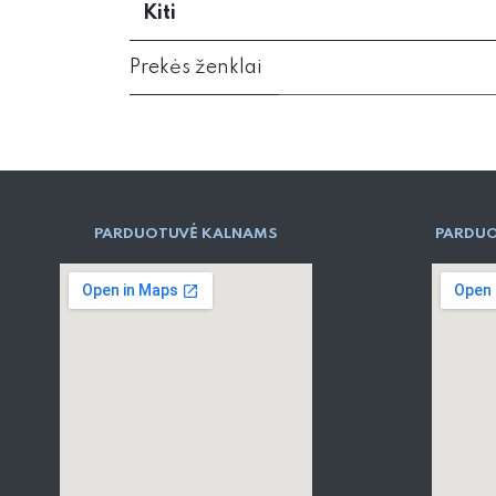
Kiti
Prekės ženklai
PARD​UOTUVĖ​ KALNAMS
PARDUO