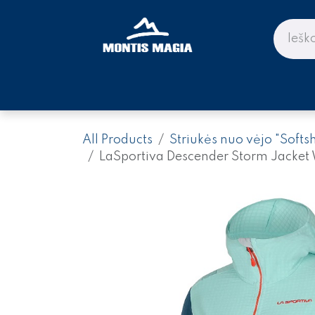
Skip to Content
PARDUOTUVĖ KALNAMS IR KE
All Products
Striukės nuo vėjo "Softsh
LaSportiva Descender Storm Jacke