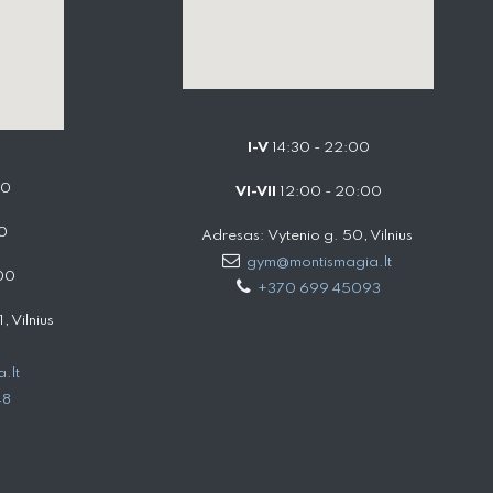
I-V
14:30 - 22:00
00
VI-VII
12:00 - 20:00
0
Adresas: Vytenio g. 50, Vilnius
gym@montismagia.lt
00
+370 699 45093
 Vilnius
.lt
48