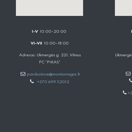
I–V
10:00–20:00
VI–VII
10:00–18:00
Adresas: Ukmergės g. 221, Vilnius
Ukmergės
PC "PIKAS"
parduotuve@montismagia.lt
+370 699 52012
+3