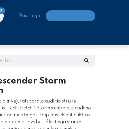
0
Prisijungti
LAIPIOJIMO CENTRAI
escender Storm
n
o ir vėjui atsparaus audinio striukė
aus.
Techstretch™ Storm’s unikalaus audimo
ir fliso medžiagas, taip pasiekiant aukštas
o atsparumo savybes. E
lastinga striukė