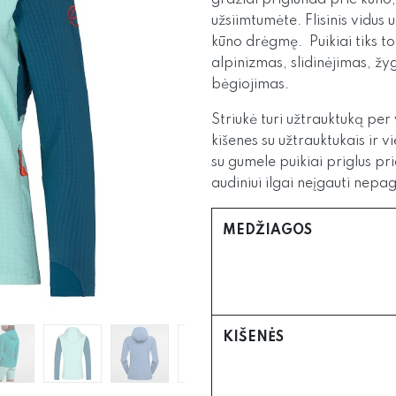
gražiai priglunda prie kūno,
užsiimtumėte. Flisinis vidus
u
kūno drėgmę.
Puikiai tiks
alpinizmas, slidinėjimas, žyg
bėgiojimas.
Striukė turi užtrauktuką per
kišenes su užtrauktukais ir v
su gumele puikiai priglus pr
audiniui ilgai neįgauti nep
MEDŽIAGOS
KIŠENĖS