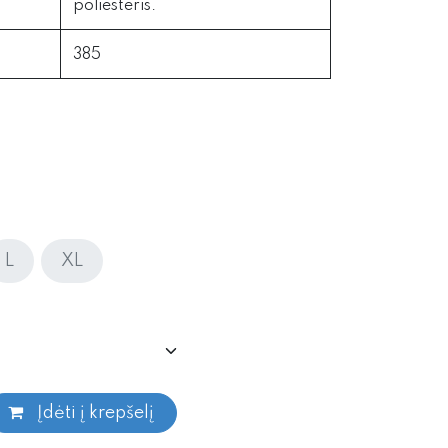
poliesteris.
385
L
XL
Įdėti į krepšelį