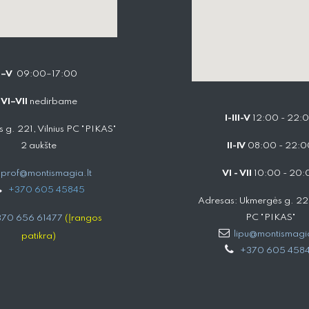
I–V
09:00–17:00
VI–VII
nedirbame
I-III-V
12:00 - 22:
 g. 221, Vilnius PC "PIKAS"
2 aukšte
II-IV
08:00 - 22:0
prof@montismagia.lt
VI - VII
10:00 - 20:
+
370 605 4584​5
Adresas: Ukmergės g. 221,
PC "PIKAS"
70 656 61477
(Įrangos
lipu@montismagia
patikra)
+370 605 458