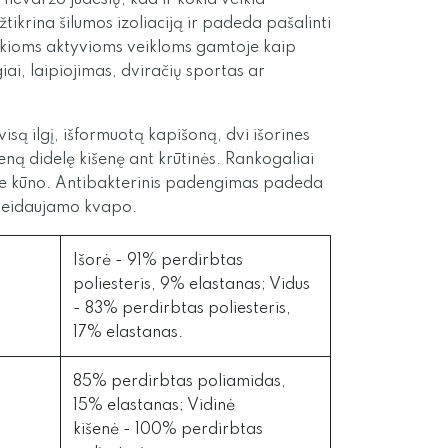
 nevaržo judesių, kad ir kokia veikla
žtikrina šilumos izoliaciją ir padeda pašalinti
 tokioms aktyvioms veikloms gamtoje kaip
iai, laipiojimas, dviračių sportas ar
 visą ilgį, išformuotą kapišoną,
dvi išorines
ieną didelę kišenę ant krūtinės. Rankogaliai
ie kūno.
Antibakterinis padengimas padeda
ageidaujamo kvapo.
Išorė - 91% perdirbtas
poliesteris, 9% elastanas; Vidus
- 83% perdirbtas poliesteris,
17% elastanas.
85% perdirbtas poliamidas,
15% elastanas; Vidinė
kišenė - 100% perdirbtas