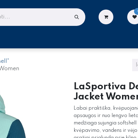
LIONĖMS
DARBUI AUKŠTYJE
PASLAUGOS
ell"
t Women
LaSportiva D
Jacket Wome
Labai praktiška, kvėpuojanči
apsaugos ir nuo lengvo liet
medžiaga sujungia softshell 
kvėpavimo, vandens ir vėj