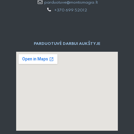
parduotuve@montismagia.lt
+370 699 52012
PARDUOTUVĖ DARBUI AUKŠTYJE