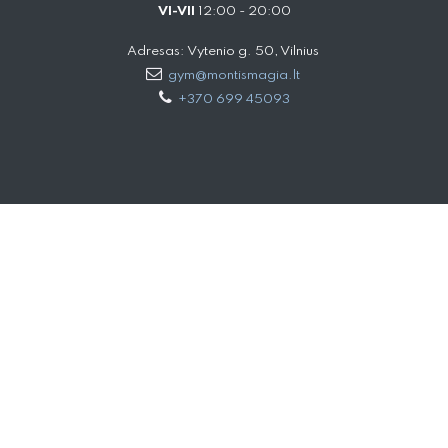
VI-VII
12:00 - 20:00
Adresas: Vytenio g. 50, Vilnius
gym@montismagia.lt
+370 699 45093
SVARBIOS NUORODOS
Įgyvendinami projektai
Pirkimo pardavimo sąlygos
Grąžinimas
Duomenų apsauga
D-U-K