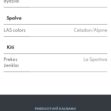
dydžiai
Spalva
LAS colors
Celadon/Alpine
Kiti
Prekės
La Sportiva
ženklai
PARD​UOTUVĖ​ KALNAMS