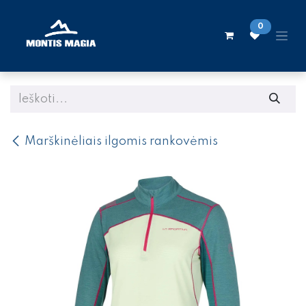
Skip to Content
0
Marškinėliais ilgomis rankovėmis