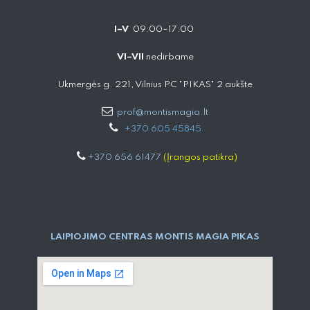
I–V
09:00–17:00
VI–VII
nedirbame
Ukmergės g. 221, Vilnius PC "PIKAS" 2 aukšte
prof@montismagia.lt
+
370 605 4584​5
+370 656 61477
(Įrangos patikra)
LAIPIOJIMO CENTRAS MONTIS MAGIA PIKAS