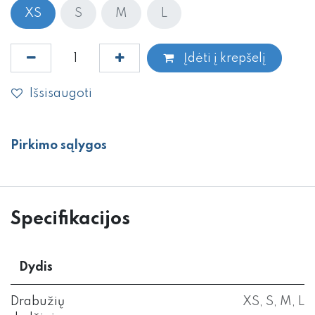
XS
S
M
L
Įdėti į krepšelį
Išsisaugoti
Pirkimo sąlygos
Specifikacijos
Dydis
Drabužių
XS
,
S
,
M
,
L