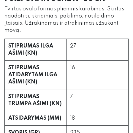
Tvirtas ovalo formos plieninis karabinas. Skirtas
naudoti su skridiniais, pakilimo, nusileidimo
įtaisais. Užrakinamas ir atrakinimas užsukant
movą.
STIPRUMAS ILGA
27
AŠIMI (KN)
STIPRUMAS
16
ATIDARYTAM ILGA
AŠIMI (KN)
STIPRUMAS
7
TRUMPA AŠIMI (KN)
ATSIDARYMAS (MM)
18
SVORIS (GR)
235