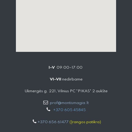
I–V
09:00–17:00
VI–VII
nedirbame
Ukmergės g. 221, Vilnius PC "PIKAS" 2 aukšte
prof@montismagia.lt
+
370 605 4584​5
+370 656 61477
(Įrangos patikra)