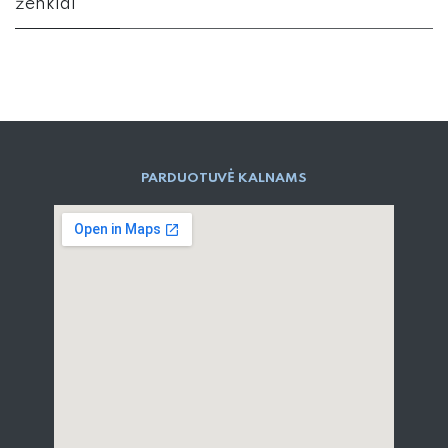
ženklai
PARD​UOTUVĖ​ KALNAMS