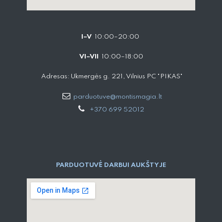
I–V
10:00–20:00
VI–VII
10:00–18:00
Adresas: Ukmergės g. 221, Vilnius PC "PIKAS"
parduotuve@montismagia.lt
+370 699 52012
PARDUOTUVĖ DARBUI AUKŠTYJE