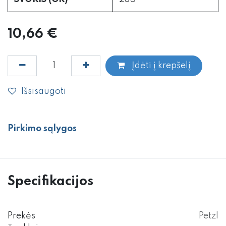
10,66
€
Įdėti į krepšelį
Išsisaugoti
Pirkimo sąlygos
Specifikacijos
Prekės
Petzl