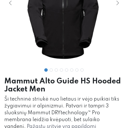
Mammut Alto Guide HS Hooded
Jacket Men
Ši techninė striukė nuo lietaus ir vėjo puikiai tiks
žygiavimui ir alpinizmui. Patvari ir tampri 3
sluoksnių Mammut DRYtechnology™ Pro
membrana leidžia kvėpuoti, bet sulaiko
vandenį.
Pažastų srityje yra papildomi