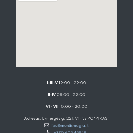
I-III-V
12:00 - 22:00
II-IV
08:00 - 22:00
VI - VII
10:00 - 20:00
Adresas: Ukmergės g. 221, Vilnius PC "PIKAS"
lipu@montismagia.lt
+370 605 45848