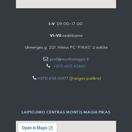
I–V
09:00–17:00
VI–VII
nedirbame
Ukmergės g. 221, Vilnius PC "PIKAS" 2 aukšte
prof@montismagia.lt
+
370 605 4584​5
+370 656 61477
(Įrangos patikra)
LAIPIOJIMO CENTRAS MONTIS MAGIA PIKAS