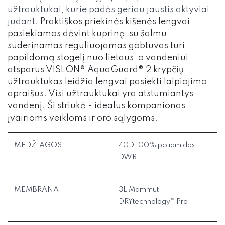
užtrauktukai, kurie padės geriau jaustis aktyviai
judant.
Praktiškos priekinės kišenės lengvai
pasiekiamos dėvint kuprinę, su šalmu
suderinamas reguliuojamas gobtuvas turi
papildomą stogelį nuo lietaus, o vandeniui
atsparus VISLON® AquaGuard® 2 krypčių
užtrauktukas leidžia lengvai pasiekti laipiojimo
apraišus. Visi užtrauktukai yra atstumiantys
vandenį. Ši striukė - idealus kompanionas
įvairioms veikloms ir oro sąlygoms.
MEDŽIAGOS
40D 100% poliamidas,
DWR
MEMBRANA
3L Mammut
DRYtechnology™ Pro