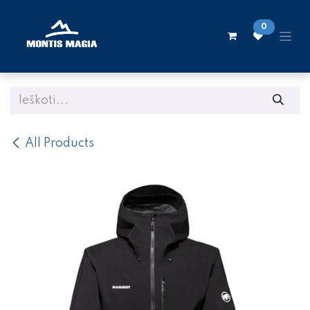
Skip to Content
0
All Products