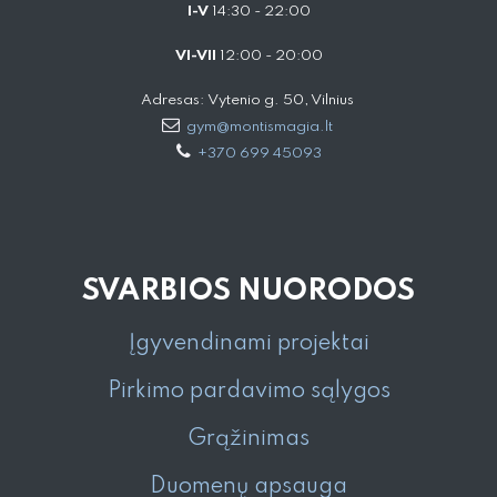
I-V
14:30 - 22:00
VI-VII
12:00 - 20:00
Adresas: Vytenio g. 50, Vilnius
gym@montismagia.lt
+370 699 45093
SVARBIOS NUORODOS
Įgyvendinami projektai
Pirkimo pardavimo sąlygos
Grąžinimas
Duomenų apsauga