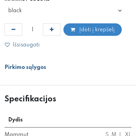
Įdėti į krepšelį
Išsisaugoti
Pirkimo sąlygos
Specifikacijos
Dydis
Mammut
S
,
M
,
L
,
XL