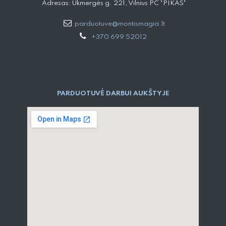
Adresas: Ukmergės g. 221, Vilnius PC "PIKAS"
parduotuve@montismagia.lt
+370 699 52012
PARDUOTUVĖ DARBUI AUKŠTYJE