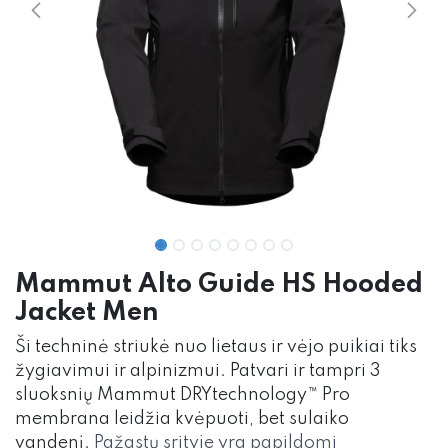
Mammut Alto Guide HS Hooded
Jacket Men
Ši techninė striukė nuo lietaus ir vėjo puikiai tiks
žygiavimui ir alpinizmui. Patvari ir tampri 3
sluoksnių Mammut DRYtechnology™ Pro
membrana leidžia kvėpuoti, bet sulaiko
vandenį.
Pažastų srityje yra papildomi