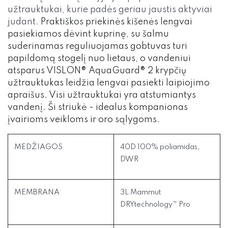
užtrauktukai, kurie padės geriau jaustis aktyviai
judant.
Praktiškos priekinės kišenės lengvai
pasiekiamos dėvint kuprinę, su šalmu
suderinamas reguliuojamas gobtuvas turi
papildomą stogelį nuo lietaus, o vandeniui
atsparus VISLON® AquaGuard® 2 krypčių
užtrauktukas leidžia lengvai pasiekti laipiojimo
apraišus. Visi užtrauktukai yra atstumiantys
vandenį. Ši striukė - idealus kompanionas
įvairioms veikloms ir oro sąlygoms.
MEDŽIAGOS
40D 100% poliamidas,
DWR
MEMBRANA
3L Mammut
DRYtechnology™ Pro