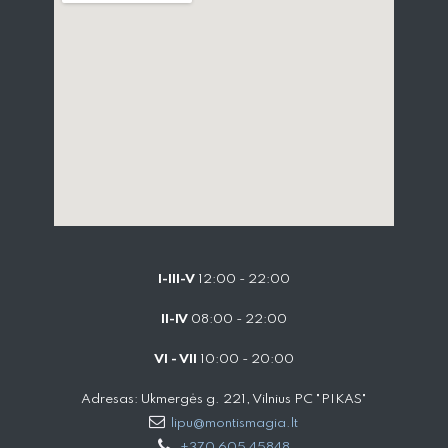
I-III-V
12:00 - 22:00
II-IV
08:00 - 22:00
VI - VII
10:00 - 20:00
Adresas: Ukmergės g. 221, Vilnius PC "PIKAS"
lipu@montismagia.lt
+370 605 45848