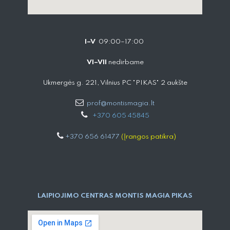
I–V
09:00–17:00
VI–VII
nedirbame
Ukmergės g. 221, Vilnius PC "PIKAS" 2 aukšte
prof@montismagia.lt
+
370 605 4584​5
+370 656 61477
(Įrangos patikra)
LAIPIOJIMO CENTRAS MONTIS MAGIA PIKAS