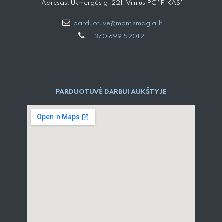
Adresas: Ukmergės g. 221, Vilnius PC "PIKAS"
parduotuve@montismagia.lt
+370 699 52012
PARDUOTUVĖ DARBUI AUKŠTYJE