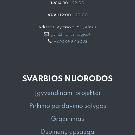
I-V
14:30 - 22:00
VI-VII
12:00 - 20:00
Adresas: Vytenio g. 50, Vilnius
gym@montismagia.lt
+370 699 45093
SVARBIOS NUORODOS
Įgyvendinami projektai
Pirkimo pardavimo sąlygos
Grąžinimas
Duomenų apsauga