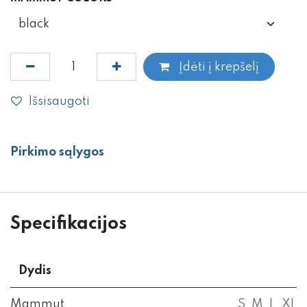
Įdėti į krepšelį
Išsisaugoti
Pirkimo sąlygos
Specifikacijos
Dydis
Mammut
S
,
M
,
L
,
XL