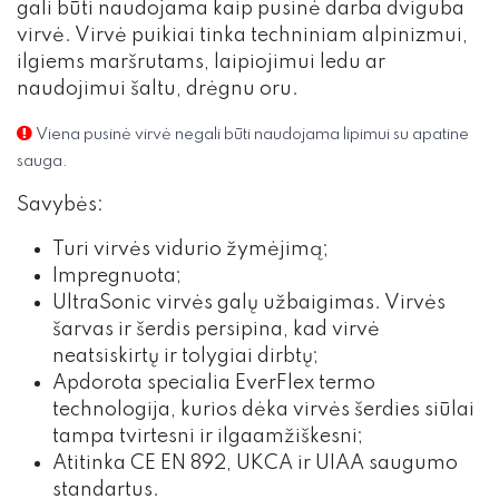
gali būti naudojama kaip pusinė darba dviguba
virvė. Virvė puikiai tinka techniniam alpinizmui,
ilgiems maršrutams, laipiojimui ledu ar
naudojimui šaltu, drėgnu oru.
Viena pusinė virvė negali būti naudojama lipimui su apatine
sauga.
Savybės:
Turi virvės vidurio žymėjimą;
Impregnuota;
UltraSonic virvės galų užbaigimas. Virvės
šarvas ir šerdis persipina, kad virvė
neatsiskirtų ir tolygiai dirbtų;
Apdorota specialia EverFlex termo
technologija, kurios dėka virvės šerdies siūlai
tampa tvirtesni ir ilgaamžiškesni;
Atitinka CE EN 892, UKCA ir UIAA saugumo
standartus.