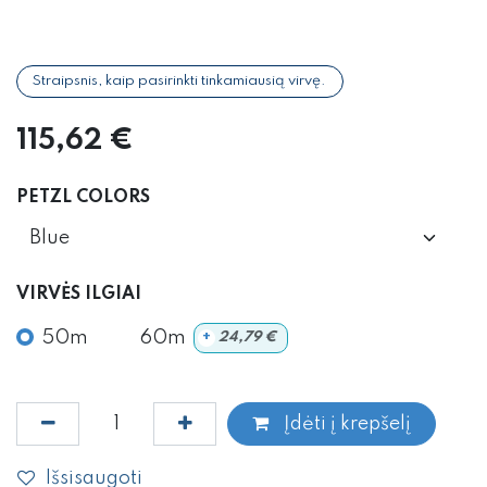
Straipsnis, kaip pasirinkti tinkamiausią virvę.
115,62
€
PETZL COLORS
VIRVĖS ILGIAI
50m
60m
+
24,79
€
Įdėti į krepšelį
Išsisaugoti