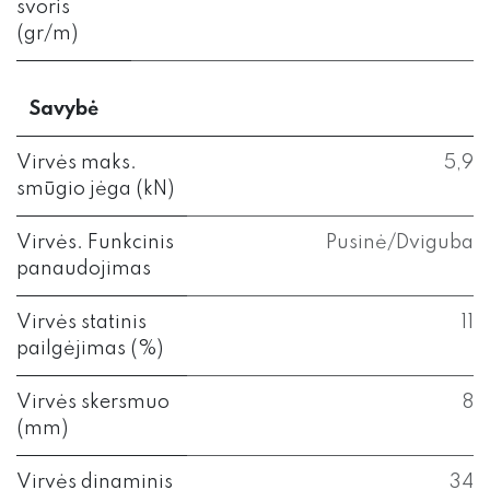
svoris
(gr/m)
Savybė
Virvės maks.
5,9
smūgio jėga (kN)
Virvės. Funkcinis
Pusinė/Dviguba
panaudojimas
Virvės statinis
11
pailgėjimas (%)
Virvės skersmuo
8
(mm)
Virvės dinaminis
34