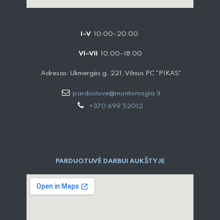
I–V
10:00–20:00
VI–VII
10:00–18:00
Adresas: Ukmergės g. 221, Vilnius PC "PIKAS"
parduotuve@montismagia.lt
+370 699 52012
PARDUOTUVĖ DARBUI AUKŠTYJE