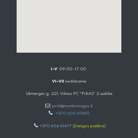
I–V
09:00–17:00
VI–VII
nedirbame
Ukmergės g. 221, Vilnius PC "PIKAS" 2 aukšte
prof@montismagia.lt
+
370 605 4584​5
+370 656 61477
(Įrangos patikra)