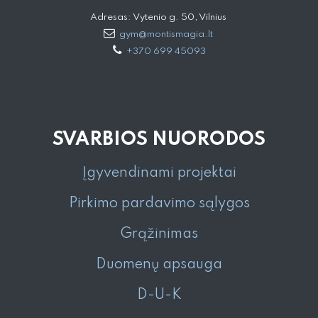
Adresas: Vytenio g. 50, Vilnius
gym@montismagia.lt
+370 699 45093
SVARBIOS NUORODOS
Įgyvendinami projektai
Pirkimo pardavimo sąlygos
Grąžinimas
Duomenų apsauga
D-U-K