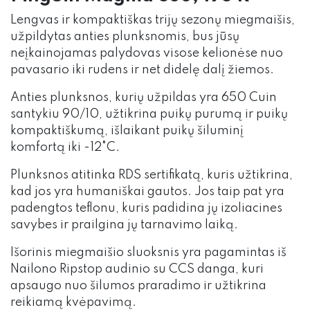
Lengvas ir kompaktiškas trijų sezonų miegmaišis,
užpildytas anties plunksnomis, bus jūsų
neįkainojamas palydovas visose kelionėse nuo
pavasario iki rudens ir net didelę dalį žiemos.
Anties plunksnos, kurių užpildas yra 650 Cuin
santykiu 90/10, užtikrina puikų purumą ir puikų
kompaktiškumą, išlaikant puikų šiluminį
komfortą iki -12°C.
Plunksnos atitinka RDS sertifikatą, kuris užtikrina,
kad jos yra humaniškai gautos. Jos taip pat yra
padengtos teflonu, kuris padidina jų izoliacines
savybes ir prailgina jų tarnavimo laiką.
Išorinis miegmaišio sluoksnis yra pagamintas iš
Nailono Ripstop audinio su CCS danga, kuri
apsaugo nuo šilumos praradimo ir užtikrina
reikiamą kvėpavimą.