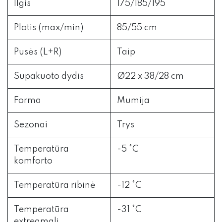
Ilgis
175/185/195
Plotis (max/min)
85/55 cm
Pusės (L+R)
Taip
Supakuoto dydis
Ø22 x 38/28 cm
Forma
Mumija
Sezonai
Trys
Temperatūra
-5 °C
komforto
Temperatūra ribinė
-12 °C
Temperatūra
-31 °C
extreamali