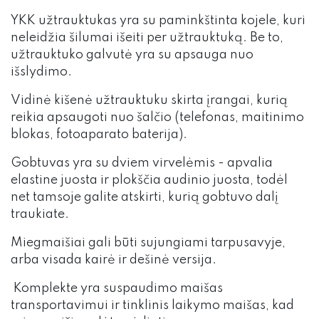
YKK užtrauktukas yra su paminkštinta kojele, kuri
neleidžia šilumai išeiti per užtrauktuką. Be to,
užtrauktuko galvutė yra su apsauga nuo
išslydimo.
Vidinė kišenė užtrauktuku skirta įrangai, kurią
reikia apsaugoti nuo šalčio (telefonas, maitinimo
blokas, fotoaparato baterija).
Gobtuvas yra su dviem virvelėmis - apvalia
elastine juosta ir plokščia audinio juosta, todėl
net tamsoje galite atskirti, kurią gobtuvo dalį
traukiate.
Miegmaišiai gali būti sujungiami tarpusavyje,
arba visada kairė ir dešinė versija.
Komplekte yra suspaudimo maišas
transportavimui ir tinklinis laikymo maišas, kad