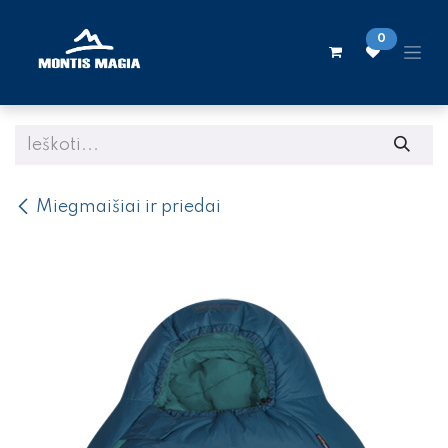
Skip to Content
0
Miegmaišiai ir priedai