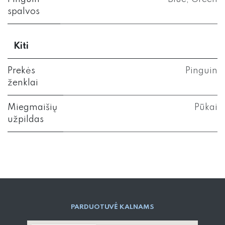
spalvos
Kiti
Prekės
Pinguin
ženklai
Miegmaišių
Pūkai
užpildas
PARD​UOTUVĖ​ KALNAMS