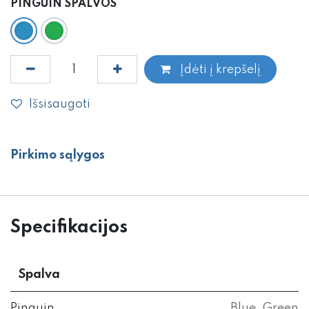
PINGUIN SPALVOS
Įdėti į krepšelį
Išsisaugoti
Pirkimo sąlygos
Specifikacijos
Spalva
Pinguin
Blue
,
Green