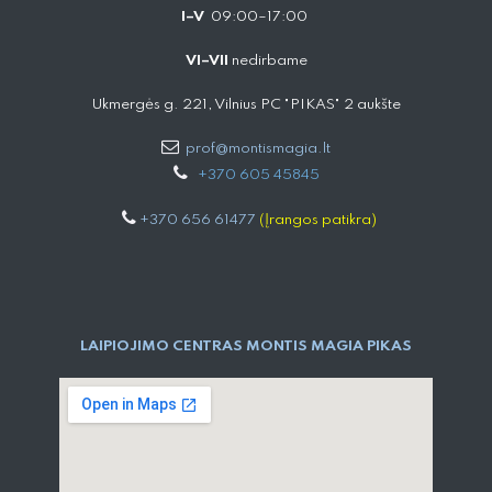
I–V
09:00–17:00
VI–VII
nedirbame
Ukmergės g. 221, Vilnius PC "PIKAS" 2 aukšte
prof@montismagia.lt
+
370 605 4584​5
+370 656 61477
(Įrangos patikra)
LAIPIOJIMO CENTRAS MONTIS MAGIA PIKAS