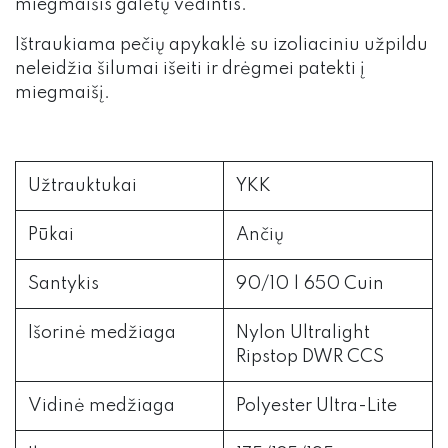
miegmaišis galėtų vėdintis.
Ištraukiama pečių apykaklė su izoliaciniu užpildu
neleidžia šilumai išeiti ir drėgmei patekti į
miegmaišį.
Užtrauktukai
YKK
Pūkai
Ančių
Santykis
90/10 | 650 Cuin
Išorinė medžiaga
Nylon Ultralight
Ripstop DWR CCS
Vidinė medžiaga
Polyester Ultra-Lite