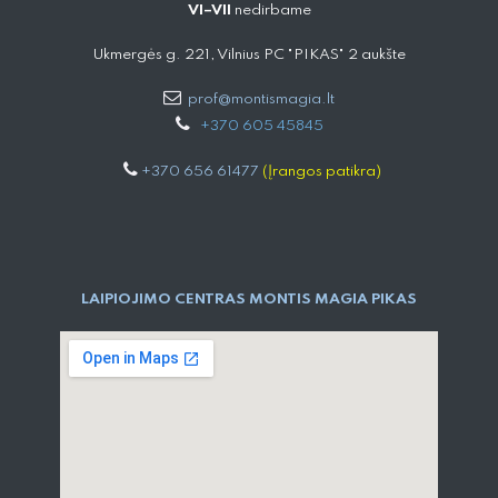
VI–VII
nedirbame
Ukmergės g. 221, Vilnius PC "PIKAS" 2 aukšte
prof@montismagia.lt
+
370 605 4584​5
+370 656 61477
(Įrangos patikra)
LAIPIOJIMO CENTRAS MONTIS MAGIA PIKAS