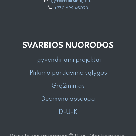
gym@montismagia.lt
+370 699 45093
SVARBIOS NUORODOS
Įgyvendinami projektai
Pirkimo pardavimo sąlygos
Grąžinimas
Duomenų apsauga
D-U-K