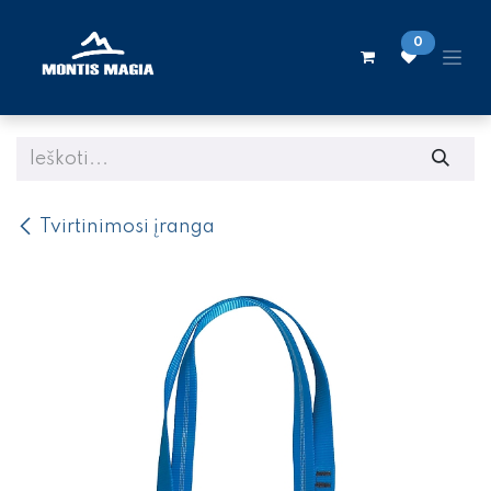
Skip to Content
0
Tvirtinimosi įranga