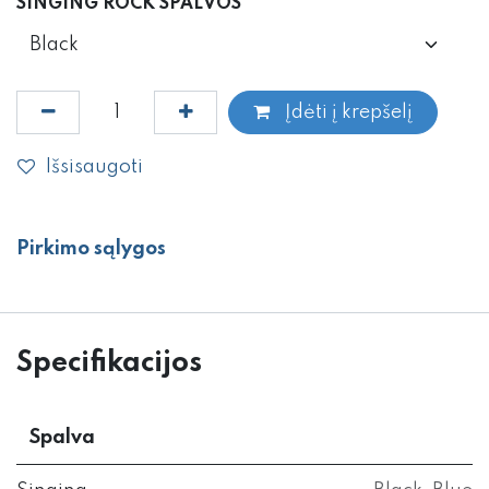
SINGING ROCK SPALVOS
Įdėti į krepšelį
Išsisaugoti
Pirkimo sąlygos
Specifikacijos
Spalva