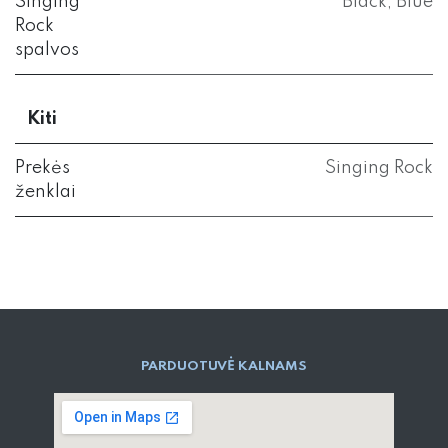
Singing
Black
,
Blue
Rock
spalvos
Kiti
Prekės
Singing Rock
ženklai
PARD​UOTUVĖ​ KALNAMS