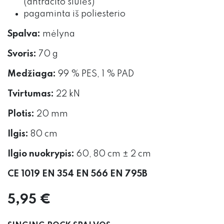
(antracito siūlės)
pagaminta iš poliesterio
Spalva:
mėlyna
Svoris:
70 g
Medžiaga:
99 % PES, 1 % PAD
Tvirtumas:
22 kN
Plotis:
20 mm
Ilgis:
80 cm
Ilgio nuokrypis:
60, 80 cm ± 2 cm
CE 1019 EN 354 EN 566 EN 795B
5,95
€