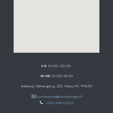
I–V
10:00–20:00
VI–VII
10:00–18:00
Adresas: Ukmergės g. 221, Vilnius PC "PIKAS"
parduotuve@montismagia.lt
+370 699 52012