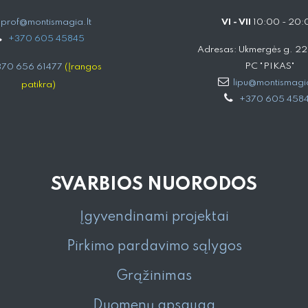
prof@montismagia.lt
VI - VII
10:00 - 20:
+
370 605 4584​5
Adresas: Ukmergės g. 221,
PC "PIKAS"
70 656 61477
(Įrangos
lipu@montismagia
patikra)
+370 605 458
SVARBIOS NUORODOS
Įgyvendinami projektai
Pirkimo pardavimo sąlygos
Grąžinimas
Duomenų apsauga