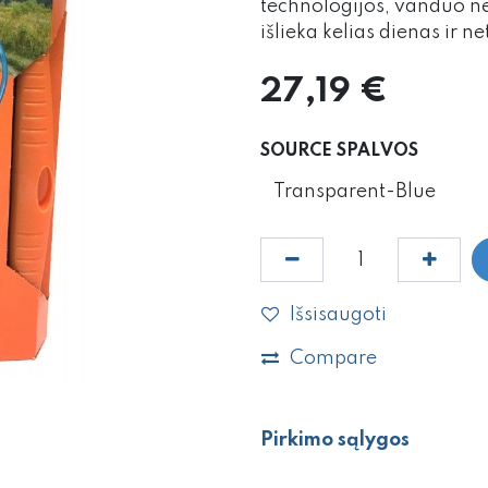
technologijos, vanduo net
išlieka kelias dienas ir ne
27,19
€
SOURCE SPALVOS
Išsisaugoti
Compare
Pirkimo sąlygos