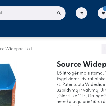
LIONĖMS
DARBUI AUKŠTYJE
PASLAUGOS
ce Widepac 1.5 L
Source Widep
1,5 litro gėrimo sistema
žygeiviams, dviratininka
kt. Patentuota Wideslide
užpildymą ir valymą. Ji 
„GlassLike™“ ir „GrungeG
nereikalauja priežiūrai 