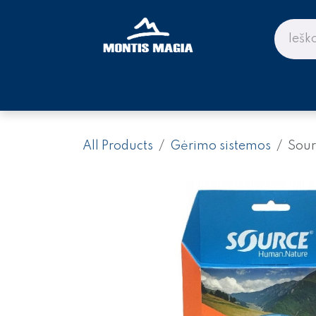
Skip to Content
PARDUOTUVĖ KALNAMS IR KE
All Products
Gėrimo sistemos
Sour