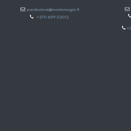
parduotuve@montismagia.lt
+370 699 52012
+3