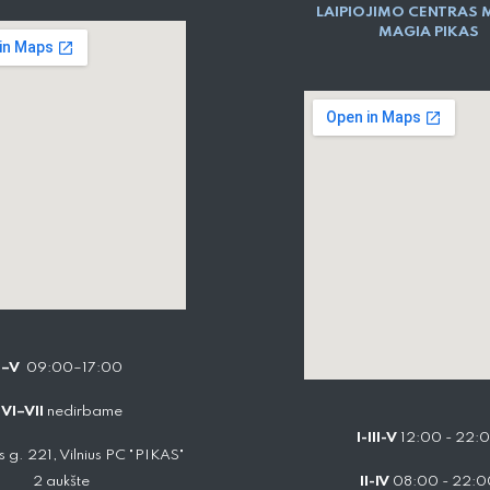
LAIPIOJIMO CENTRAS 
MAGIA PIKAS
I–V
09:00–17:00
VI–VII
nedirbame
I-III-V
12:00 - 22:
 g. 221, Vilnius PC "PIKAS"
2 aukšte
II-IV
08:00 - 22:0