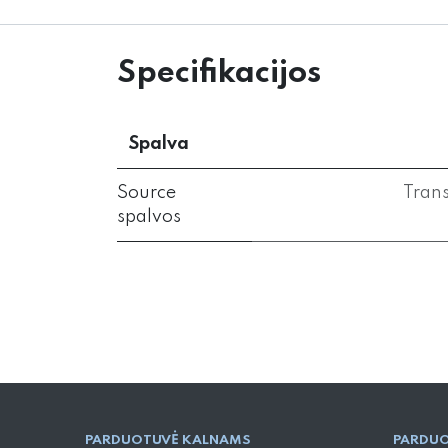
Specifikacijos
Spalva
Source
Tran
spalvos
PARD​UOTUVĖ​ KALNAMS
PARDUO