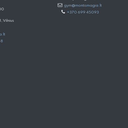
gym@montismagia.lt
00
+370 699 45093
 Vilnius
.lt
48