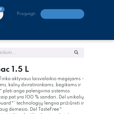
0
Prisijungti
LAIPIOJIMO CENTRAI
ac 1.5 L
. Tinka aktyvaus laisvalaikio mėgėjams -
ms, kalnų dviratininkams, bėgikams ir
™ plati anga palengvina sistemos
taip pat yra 100 % sandari. Dėl unikalių
uard™“ technologijų lengva prižiūrėti ir
daug dėmesio. Dėl TasteFree™