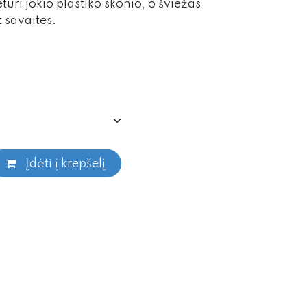
uri jokio plastiko skonio, o šviežas
t savaites.
Įdėti į krepšelį