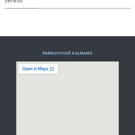
ženklai
PARD​UOTUVĖ​ KALNAMS