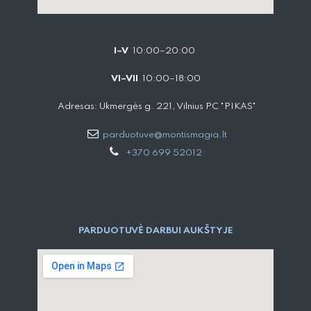
I–V
10:00–20:00
VI–VII
10:00–18:00
Adresas: Ukmergės g. 221, Vilnius PC "PIKAS"
parduotuve@montismagia.lt
+370 699 52012
PARDUOTUVĖ DARBUI AUKŠTYJE