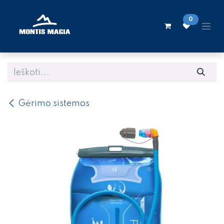
Skip to Content
0
Gėrimo sistemos