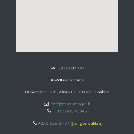
I–V
09:00–17:00
VI–VII
nedirbame
Ukmergės g. 221, Vilnius PC "PIKAS" 2 aukšte
prof@montismagia.lt
+
370 605 4584​5
+370 656 61477
(Įrangos patikra)