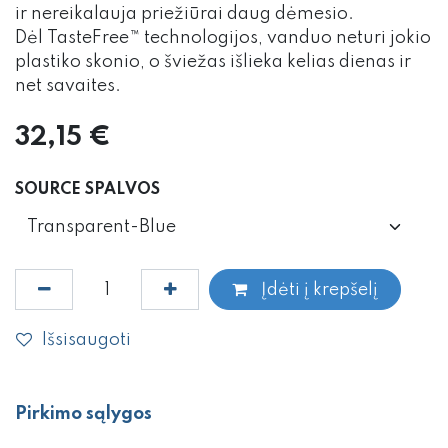
ir nereikalauja priežiūrai daug dėmesio.
Dėl TasteFree™ technologijos, vanduo neturi jokio
plastiko skonio, o šviežas išlieka kelias dienas ir
net savaites.
32,15
€
SOURCE SPALVOS
Įdėti į krepšelį
Išsisaugoti
Pirkimo sąlygos