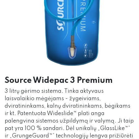
Source Widepac 3 Premium
3 litrų gėrimo sistema. Tinka aktyvaus
laisvalaikio mėgėjams - žygeiviams,
dviratininkams, kalnų dviratininkams, bėgikams
ir kt. Patentuota Wideslide™ plati anga
palengvina sistemos užpildymą ir valymą. Ji taip
pat yra 100 % sandari. Dėl unikalių „GlassLike™“
ir „GrungeGuard™“ technologijų lengva prižiūrėti