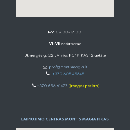
I–V
09:00–17:00
VI–VII
nedirbame
Ukmergės g. 221, Vilnius PC "PIKAS" 2 aukšte
prof@montismagia.lt
+
370 605 4584​5
+370 656 61477
(Įrangos patikra)
LAIPIOJIMO CENTRAS MONTIS MAGIA PIKAS