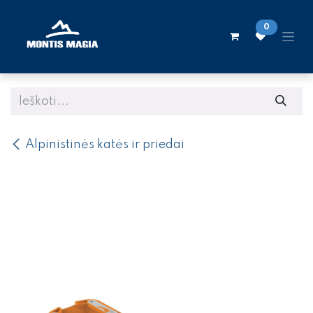
Skip to Content
0
Alpinistinės katės ir priedai