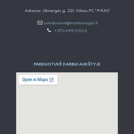
Adresas: Ukmergės g. 221, Vilnius PC "PIKAS"
parduotuve@montismagia.lt
+370 699 52012
PARDUOTUVĖ DARBUI AUKŠTYJE