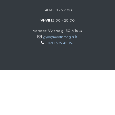
I-V
14:30 - 22:00
VI-VII
12:00 - 20:00
Adresas: Vytenio g. 50, Vilnius
gym@montismagia.lt
+370 699 45093
SVARBIOS NUORODOS
Įgyvendinami projektai
Pirkimo pardavimo sąlygos
Grąžinimas