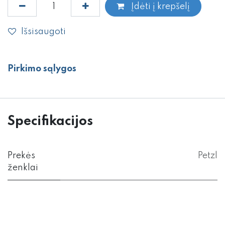
Įdėti į krepšelį
Išsisaugoti
Pirkimo sąlygos
Specifikacijos
Prekės
Petzl
ženklai