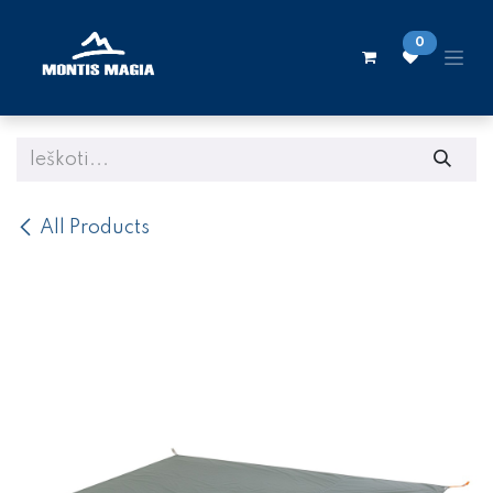
Skip to Content
0
All Products