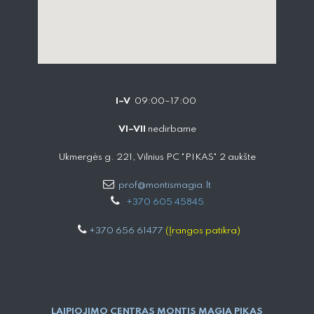
I–V
09:00–17:00
VI–VII
nedirbame
Ukmergės g. 221, Vilnius PC "PIKAS" 2 aukšte
prof@montismagia.lt
+
370 605 4584​5
+370 656 61477
(Įrangos patikra)
LAIPIOJIMO CENTRAS MONTIS MAGIA PIKAS