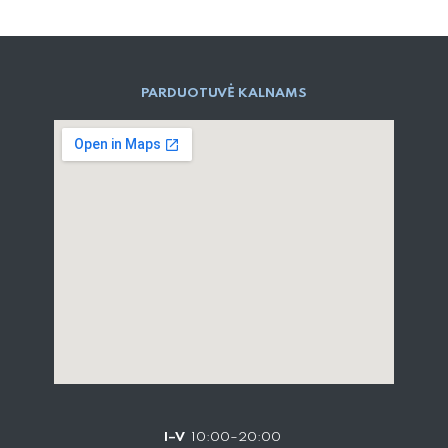
PARD​UOTUVĖ​ KALNAMS
I–V
10:00–20:00