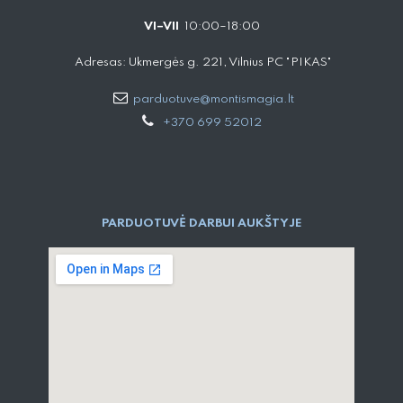
VI–VII
10:00–18:00
Adresas: Ukmergės g. 221, Vilnius PC "PIKAS"
parduotuve@montismagia.lt
+370 699 52012
PARDUOTUVĖ DARBUI AUKŠTYJE