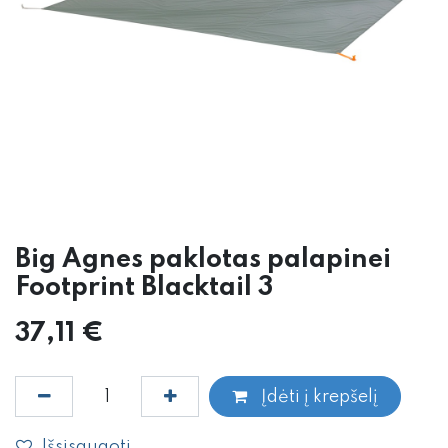
Big Agnes paklotas palapinei
Footprint Blacktail 3
37,11
€
Įdėti į krepšelį
Išsisaugoti