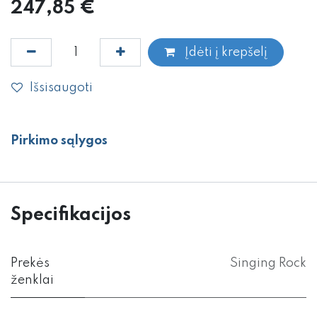
247,85
€
Įdėti į krepšelį
Išsisaugoti
Pirkimo sąlygos
Specifikacijos
Prekės
Singing Rock
ženklai