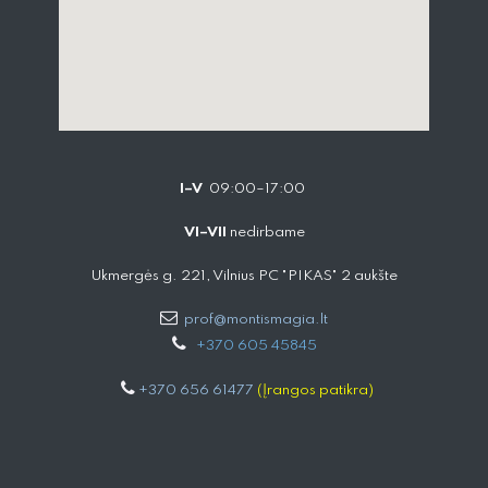
I–V
09:00–17:00
VI–VII
nedirbame
Ukmergės g. 221, Vilnius PC "PIKAS" 2 aukšte
prof@montismagia.lt
+
370 605 4584​5
+370 656 61477
(Įrangos patikra)