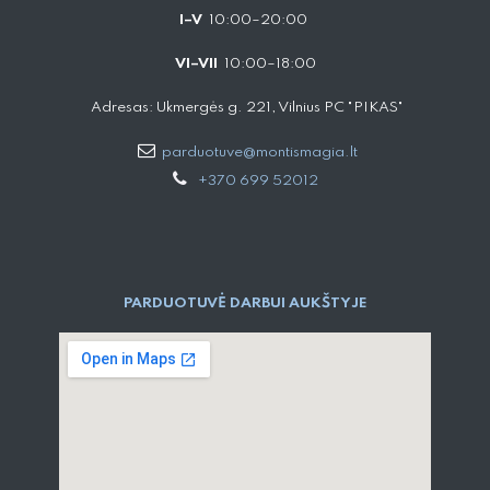
I–V
10:00–20:00
VI–VII
10:00–18:00
Adresas: Ukmergės g. 221, Vilnius PC "PIKAS"
parduotuve@montismagia.lt
+370 699 52012
PARDUOTUVĖ DARBUI AUKŠTYJE