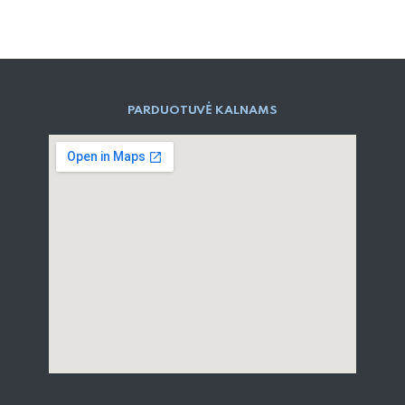
PARD​UOTUVĖ​ KALNAMS