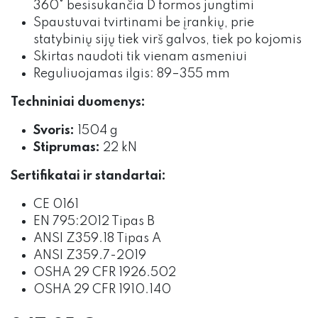
360° besisukančia D formos jungtimi
Spaustuvai tvirtinami be įrankių, prie
statybinių sijų tiek virš galvos, tiek po kojomis
Skirtas naudoti tik vienam asmeniui
Reguliuojamas ilgis: 89–355 mm
Techniniai duomenys:
Svoris:
1504 g
Stiprumas:
22 kN
Sertifikatai ir standartai:
CE 0161
EN 795:2012 Tipas B
ANSI Z359.18 Tipas A
ANSI Z359.7-2019
OSHA 29 CFR 1926.502
OSHA 29 CFR 1910.140