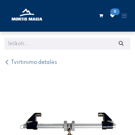
Skip to Content
0
Tvirtinimo detalės