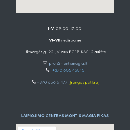
I–V
09:00–17:00
VI–VII
nedirbame
Ukmergės g. 221, Vilnius PC "PIKAS" 2 aukšte
prof@montismagia.lt
+
370 605 4584​5
+370 656 61477
(Įrangos patikra)
LAIPIOJIMO CENTRAS MONTIS MAGIA PIKAS