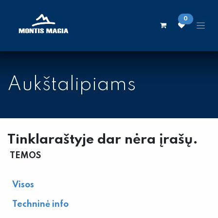
Skip to Content
0
Aukštalipiams
Tinklaraštyje dar nėra įrašų.
TEMOS
Visos
Techninė info