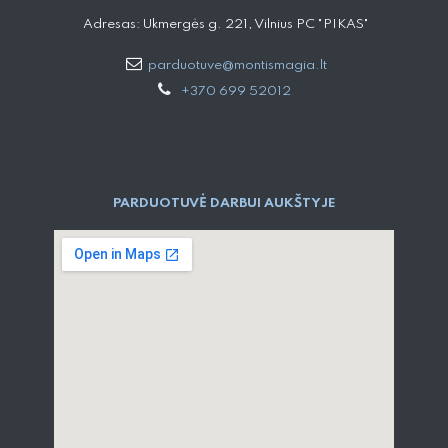
Adresas: Ukmergės g. 221, Vilnius PC "PIKAS"
parduotuve@montismagia.lt
+370 699 52012
PARDUOTUVĖ DARBUI AUKŠTYJE