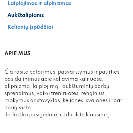
Laipiojimas ir alpinizmas
Aukštalipiams
Kelionių įspūdžiai
APIE MUS
Čia rasite patarimus, pasvarstymus ir patirties
pasidalinimus apie keliavimą kalnuose,
alipnizmą, laipiojimą, aukštuminių darbų
sprendimus, vaikų treniruotes, renginius,
mokymus ar stovyklas, keliones, svajones ir dar
daug visko.
Jei kažko pasigedote, užduokite klausimą