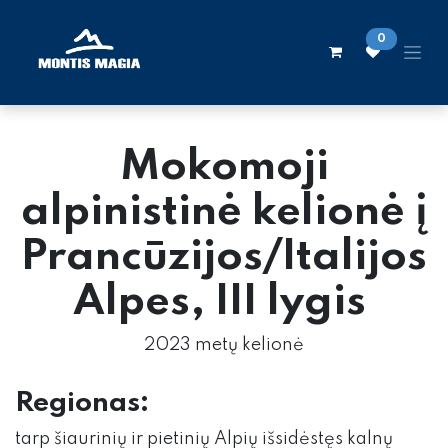
Skip to Content
0
Mokomoji
alpinistinė kelionė į
Prancūzijos/Italijos
Alpes, III lygis
2023 metų kelionė
Regionas:
tarp šiaurinių ir pietinių Alpių išsidėstęs kalnų