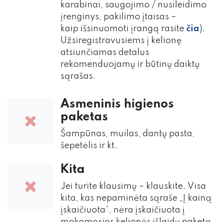
karabinai, saugojimo / nusileidimo
įrenginys, pakilimo įtaisas –
kaip išsinuomoti įrangą rasite
čia
).
Užsiregistravusiems į kelionę
atsiunčiamas detalus
rekomenduojamų ir būtinų daiktų
sąrašas.
Asmeninis higienos
paketas
Šampūnas, muilas, dantų pasta,
šepetėlis ir kt.
Kita
Jei turite klausimų – klauskite. Visa
kita, kas nepaminėta sąraše „Į kainą
įskaičiuota“, nėra įskaičiuota į