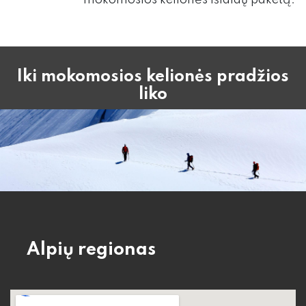
mokomosios kelionės išlaidų paketą.
Iki mokomosios kelionės pradžios
liko
Alpių regionas