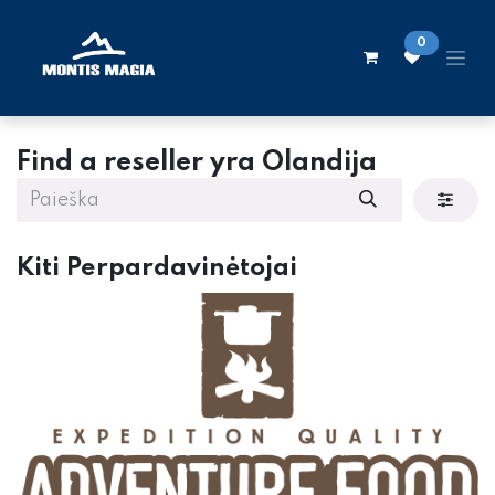
Skip to Content
0
Find a reseller
yra Olandija
Kiti
Perpardavinėtojai