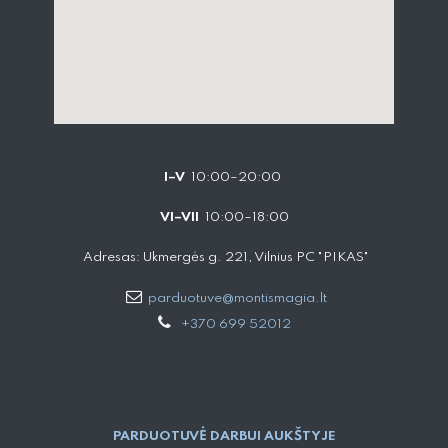
I–V
10:00–20:00
VI–VII
10:00–18:00
Adresas: Ukmergės g. 221, Vilnius PC "PIKAS"
parduotuve@montismagia.lt
+370 699 52012
PARDUOTUVĖ DARBUI AUKŠTYJE