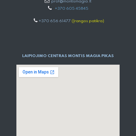
prof@montismagia.lt
+
370 605 4584​5
+370 656 61477
(Įrangos patikra)
LAIPIOJIMO CENTRAS MONTIS MAGIA PIKAS