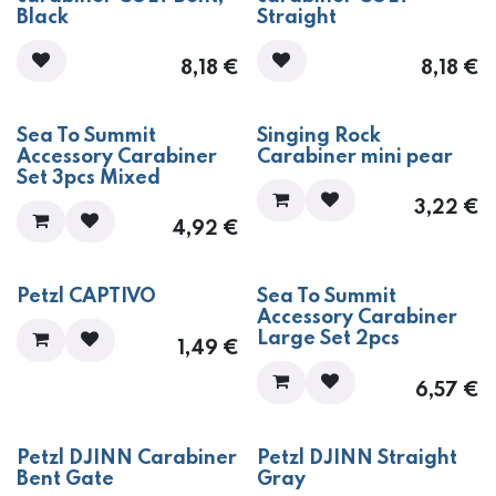
Black
Straight
8,18
€
8,18
€
Sea To Summit
Singing Rock
Accessory Carabiner
Carabiner mini pear
Set 3pcs Mixed
3,22
€
4,92
€
Petzl CAPTIVO
Sea To Summit
Accessory Carabiner
Large Set 2pcs
1,49
€
6,57
€
Petzl DJINN Carabiner
Petzl DJINN Straight
Bent Gate
Gray