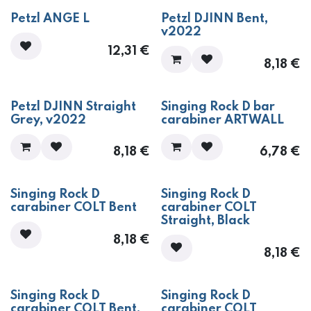
Petzl ANGE L
Petzl DJINN Bent,
v2022
12,31
€
8,18
€
Petzl DJINN Straight
Singing Rock D bar
Grey, v2022
carabiner ARTWALL
8,18
€
6,78
€
Singing Rock D
Singing Rock D
carabiner COLT Bent
carabiner COLT
Straight, Black
8,18
€
8,18
€
Singing Rock D
Singing Rock D
carabiner COLT Bent,
carabiner COLT