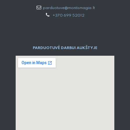
parduotuve@montismagia.lt
+370 699 52012
PARDUOTUVĖ DARBUI AUKŠTYJE