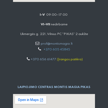
I–V
09:00–17:00
VI–VII
nedirbame
Ukmergės g. 221, Vilnius PC "PIKAS" 2 aukšte
prof@montismagia.lt
+
370 605 4584​5
+370 656 61477
(Įrangos patikra)
LAIPIOJIMO CENTRAS MONTIS MAGIA PIKAS