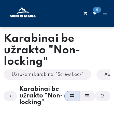
Skip to Content
0
Karabinai be
užrakto "Non-
locking"
Užsukami karabinai "Screw Lock"
Auto
Karabinai be
užrakto "Non-
locking"