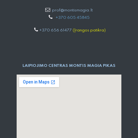
prof@montismagia.lt
+
370 605 4584​5
+370 656 61477
(Įrangos patikra)
LAIPIOJIMO CENTRAS MONTIS MAGIA PIKAS