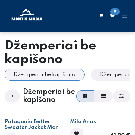
Skip to Content
0
Džemperiai be
kapišono
Džemperiai be kapišono
Džemperiai s
Džemperiai be
kapišono
​Patagonia Better
​Milo Anas
Sweater Jacket Men