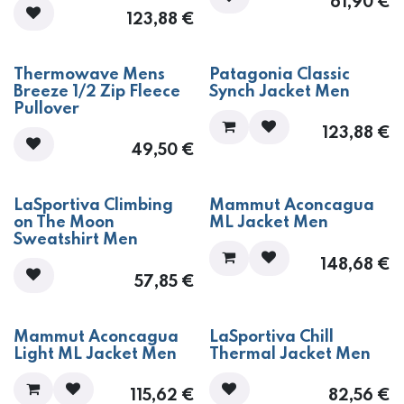
61,90
€
123,88
€
​Thermowave Mens
Patagonia Classic
Breeze 1/2 Zip Fleece
Synch Jacket Men
Pullover
123,88
€
49,50
€
LaSportiva Climbing
Mammut Aconcagua
on The Moon
ML Jacket Men
Sweatshirt Men
148,68
€
57,85
€
Mammut Aconcagua
LaSportiva Chill
Light ML Jacket Men
Thermal Jacket Men
115,62
€
82,56
€