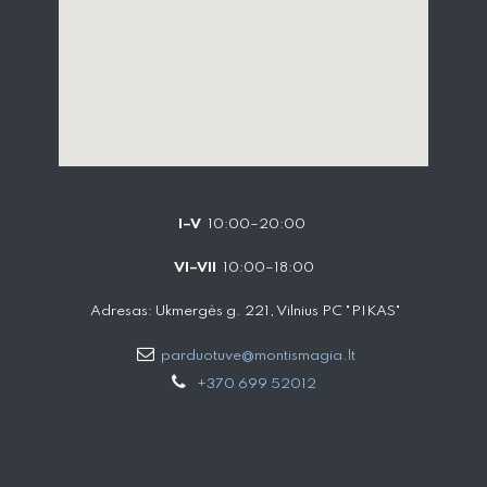
I–V
10:00–20:00
VI–VII
10:00–18:00
Adresas: Ukmergės g. 221, Vilnius PC "PIKAS"
parduotuve@montismagia.lt
+370 699 52012