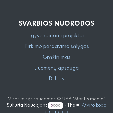
SVARBIOS NUORODOS
Įgyvendinami projektai
Pirkimo pardavimo sąlygos
Grąžinimas
Duomenų apsauga
D-U-K
Visos teisės saugomos © UAB "Montis magia"
Sukurta Naudojant
- The #1
Atviro kodo
e-komercija