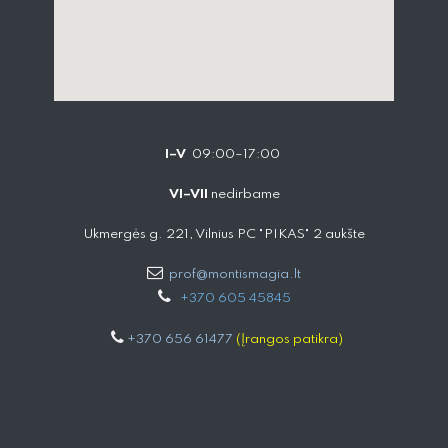
I–V
09:00–17:00
VI–VII
nedirbame
Ukmergės g. 221, Vilnius PC "PIKAS" 2 aukšte
prof@montismagia.lt
+
370 605 4584​5
+370 656 61477
(Įrangos patikra)