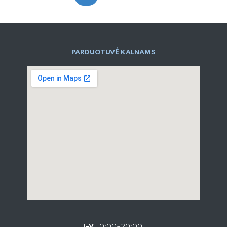
PARD​UOTUVĖ​ KALNAMS
I–V
10:00–20:00