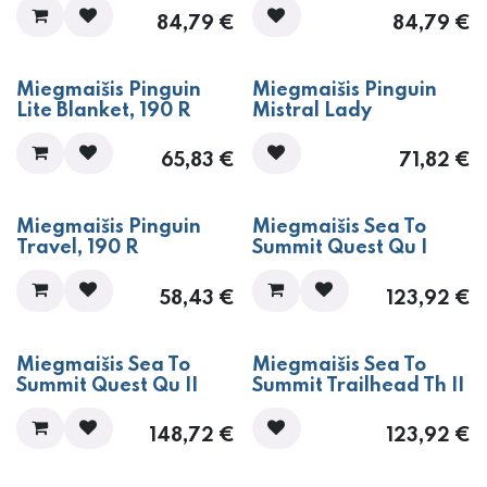
84,79
€
84,79
€
Miegmaišis Pinguin
Miegmaišis Pinguin
Lite Blanket, 190 R
Mistral Lady
65,83
€
71,82
€
Miegmaišis Pinguin
Miegmaišis Sea To
Travel, 190 R
Summit Quest Qu I
58,43
€
123,92
€
Miegmaišis Sea To
Miegmaišis Sea To
Summit Quest Qu II
Summit Trailhead Th II
148,72
€
123,92
€