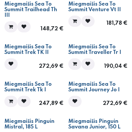
Miegmaišis Sea To
Miegmaišis Sea To
Summit Trailhead Th
Summit Venture Vt II
III
181,78
€
148,72
€
Miegmaišis Sea To
Miegmaišis Sea To
Summit Trek TK II
Summit Traveller Tr I
272,69
€
190,04
€
Miegmaišis Sea To
Miegmaišis Sea To
Summit Trek Tk I
Summit Journey Jo I
247,89
€
272,69
€
Miegmaišis Pinguin
Miegmaišis Pinguin
Mistral, 185 L
Savana Junior, 150 L