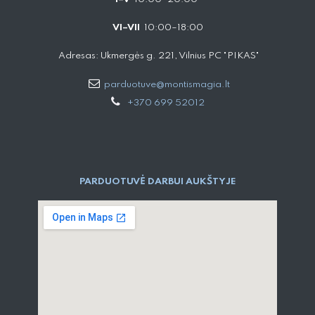
VI–VII
10:00–18:00
Adresas: Ukmergės g. 221, Vilnius PC "PIKAS"
parduotuve@montismagia.lt
+370 699 52012
PARDUOTUVĖ DARBUI AUKŠTYJE