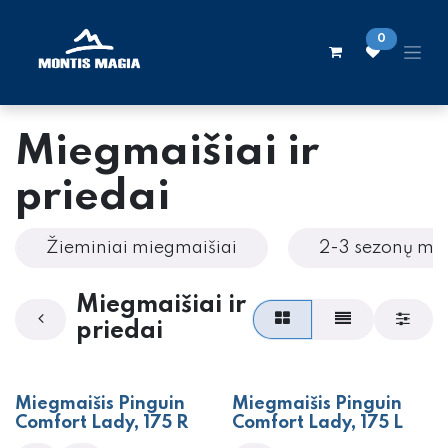
Skip to Content
0
Miegmaišiai ir
priedai
Žieminiai miegmaišiai
2-3 sezonų mi
Miegmaišiai ir
priedai
Miegmaišis Pinguin
Miegmaišis Pinguin
Comfort Lady, 175 R
Comfort Lady, 175 L