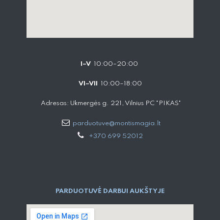
I–V
10:00–20:00
VI–VII
10:00–18:00
Adresas: Ukmergės g. 221, Vilnius PC "PIKAS"
parduotuve@montismagia.lt
+370 699 52012
PARDUOTUVĖ DARBUI AUKŠTYJE