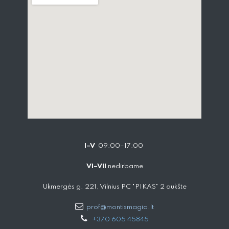
I–V
09:00–17:00
VI–VII
nedirbame
Ukmergės g. 221, Vilnius PC "PIKAS" 2 aukšte
prof@montismagia.lt
+
370 605 4584​5