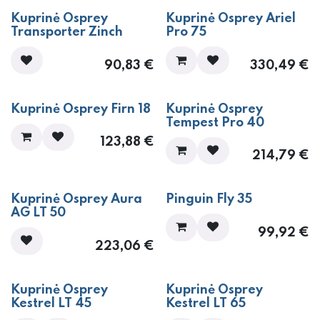
Kuprinė Osprey
Kuprinė Osprey Ariel
Transporter Zinch
Pro 75
90,83
€
330,49
€
Kuprinė Osprey Firn 18
Kuprinė Osprey
Tempest Pro 40
123,88
€
214,79
€
Kuprinė Osprey Aura
Pinguin Fly 35
AG LT 50
99,92
€
223,06
€
Kuprinė Osprey
Kuprinė Osprey
Kestrel LT 45
Kestrel LT 65