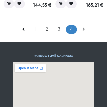
144,55
€
165,21
€
1
2
3
4
PARD​UOTUVĖ​ KALNAMS