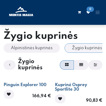
Skip to Content
0
Žygio kuprinės
Alpinistinės kuprinės
Žygio kuprinės
Žygio
kuprinės
Pinguin Explorer 100
Kuprinė Osprey
Sportlite 30
166,94
€
90,83
€