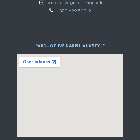
parduotuve@montismagia.lt
+370 699 52012
PARDUOTUVĖ DARBUI AUKŠTYJE