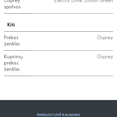
Osprey
Electric Lime
,
Limon Green
spalvos
Kiti
Prekės
Osprey
ženklai
Kuprinių
Osprey
prekės
ženklai
PARD​UOTUVĖ​ KALNAMS