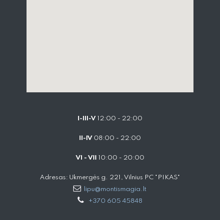
I-III-V
12:00 - 22:00
II-IV
08:00 - 22:00
VI - VII
10:00 - 20:00
Adresas: Ukmergės g. 221, Vilnius PC "PIKAS"
lipu@montismagia.lt
+370 605 45848