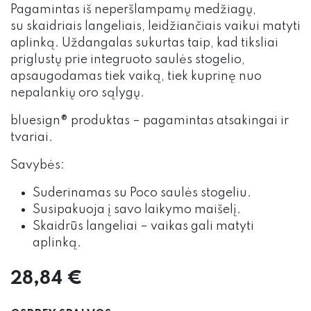
Pagamintas iš neperšlampamų medžiagų,
su skaidriais langeliais, leidžiančiais vaikui matyti
aplinką. Uždangalas sukurtas taip, kad tiksliai
priglustų prie integruoto saulės stogelio,
apsaugodamas tiek vaiką, tiek kuprinę nuo
nepalankių oro sąlygų.
bluesign® produktas – pagamintas atsakingai ir
tvariai.
Savybės:
Suderinamas su Poco saulės stogeliu.
Susipakuoja į savo laikymo maišelį.
Skaidrūs langeliai – vaikas gali matyti
aplinką.
28,84
€