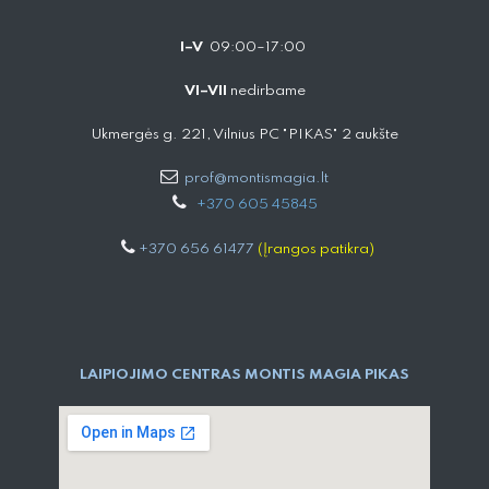
I–V
09:00–17:00
VI–VII
nedirbame
Ukmergės g. 221, Vilnius PC "PIKAS" 2 aukšte
prof@montismagia.lt
+
370 605 4584​5
+370 656 61477
(Įrangos patikra)
LAIPIOJIMO CENTRAS MONTIS MAGIA PIKAS