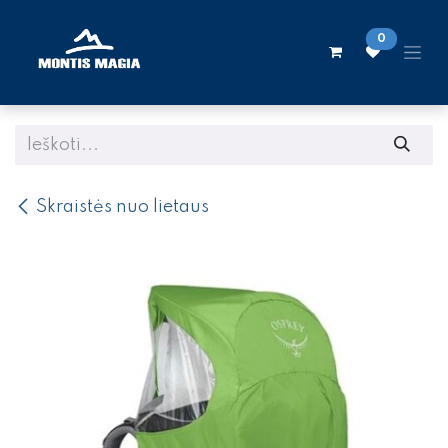
Skip to Content
0
Skraistės nuo lietaus