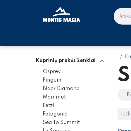
Skip to Content
PARDUOTUVĖ KALNAMS IR KE
Ku
Kuprinių prekės ženklai
S
Osprey
Pinguin
Black Diamond
P
Mammut
Petzl
Patagonia
Sea To Summit