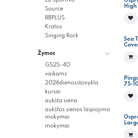
La Sportiva
Ospre
High 
Source
8BPLUS
Kratos
Singing Rock
Sea 
Cove
Žymos
GS25-40
vaikams
Pingu
2026dienosstovykla
75-1
kursai
aukšta siena
aukštos sienos laipiojimo
Ospr
mokymai
Larg
mokymai