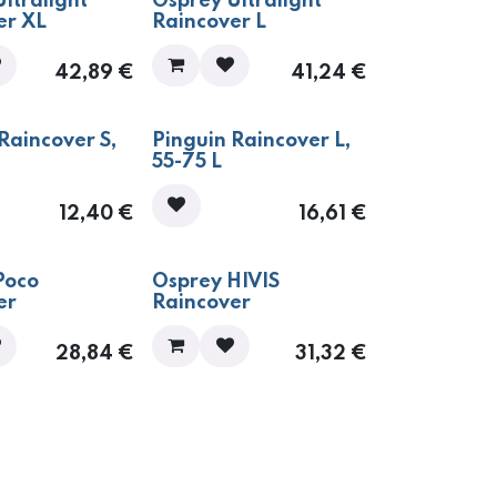
ltralight
Osprey Ultralight
er XL
Raincover L
42,89
€
41,24
€
Raincover S,
Pinguin Raincover L,
55-75 L
12,40
€
16,61
€
Poco
Osprey HIVIS
er
Raincover
28,84
€
31,32
€