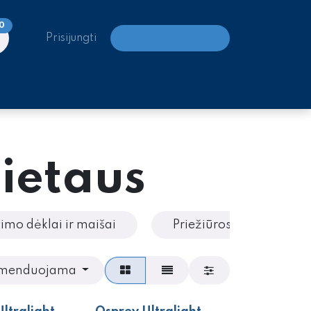
0
Prisijungti
LAIPIOJIMO CENTRAI
lietaus
imo dėklai ir maišai
Priežiūros ir remonto 
menduojama