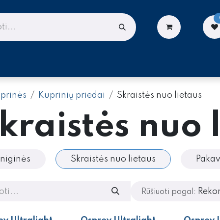
LIONĖMS
DARBUI AUKŠTYJE
PASLAUGOS
prinės
Kuprinių priedai
Skraistės nuo lietaus
kraistės nuo 
iniginės
Skraistės nuo lietaus
Pakav
Reko
Rūšiuoti pagal: