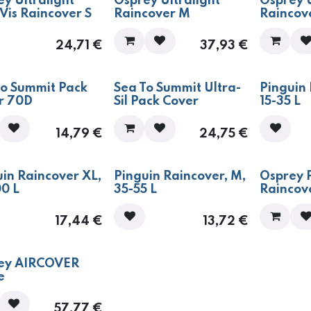
y Ultralight
Osprey Ultralight
Osprey U
Vis Raincover S
Raincover M
Raincov
24,71
€
37,93
€
To Summit Pack
Sea To Summit Ultra-
Pinguin 
r 70D
Sil Pack Cover
15-35 L
14,79
€
24,75
€
in Raincover XL,
Pinguin Raincover, M,
Osprey 
00 L
35-55 L
Raincov
17,44
€
13,72
€
ey AIRCOVER
e
57,77
€