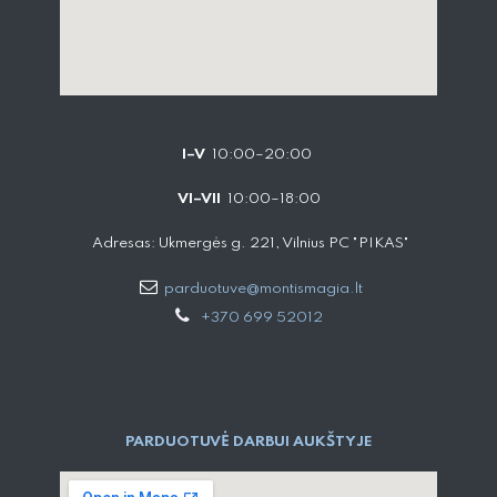
I–V
10:00–20:00
VI–VII
10:00–18:00
Adresas: Ukmergės g. 221, Vilnius PC "PIKAS"
parduotuve@montismagia.lt
+370 699 52012
PARDUOTUVĖ DARBUI AUKŠTYJE