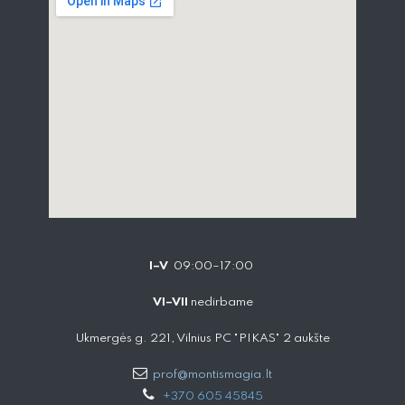
I–V
09:00–17:00
VI–VII
nedirbame
Ukmergės g. 221, Vilnius PC "PIKAS" 2 aukšte
prof@montismagia.lt
+
370 605 4584​5