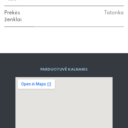
Prekės
Tatonka
ženklai
PARD​UOTUVĖ​ KALNAMS