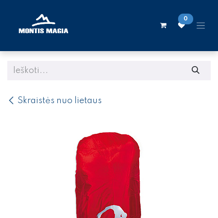
Skip to Content
0
Skraistės nuo lietaus