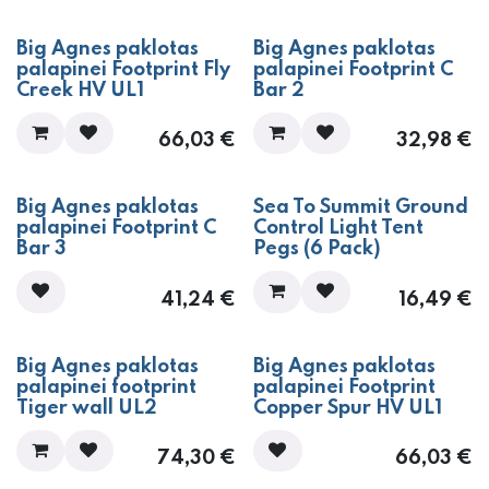
Big Agnes paklotas
Big Agnes paklotas
palapinei Footprint Fly
palapinei Footprint C
Creek HV UL1
Bar 2
66,03
€
32,98
€
Big Agnes paklotas
Sea To Summit Ground
palapinei Footprint C
Control Light Tent
Bar 3
Pegs (6 Pack)
41,24
€
16,49
€
Big Agnes paklotas
Big Agnes paklotas
palapinei footprint
palapinei Footprint
Tiger wall UL2
Copper Spur HV UL1
74,30
€
66,03
€