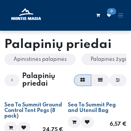
Skip to Content
0
Palapinių priedai
Apinistinės palapinės
Palapinės žygi
Palapinių
priedai
Sea To Summit Ground
Sea To Summit Peg
Control Tent Pegs (8
and Utensil Bag
pack)
6,57
€
24,75
€