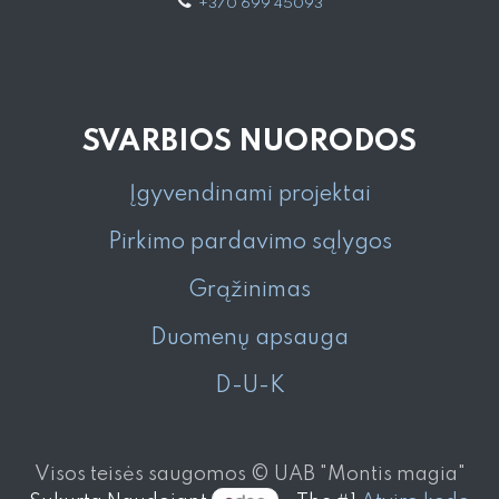
+370 699 45093
SVARBIOS NUORODOS
Įgyvendinami projektai
Pirkimo pardavimo sąlygos
Grąžinimas
Duomenų apsauga
D-U-K
Visos teisės saugomos © UAB "Montis magia"