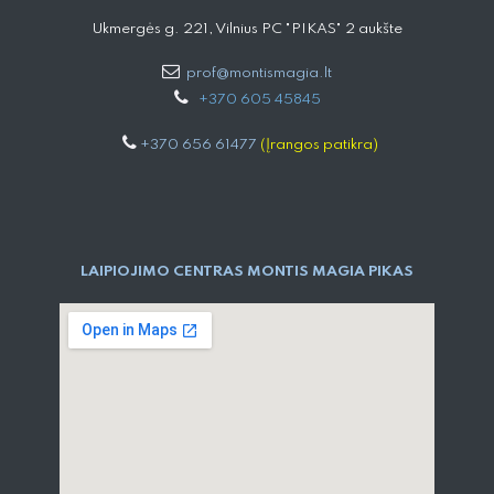
Ukmergės g. 221, Vilnius PC "PIKAS" 2 aukšte
prof@montismagia.lt
+
370 605 4584​5
+370 656 61477
(Įrangos patikra)
LAIPIOJIMO CENTRAS MONTIS MAGIA PIKAS