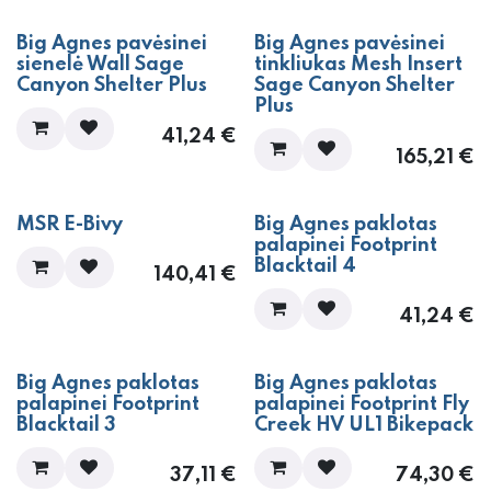
Big Agnes pavėsinei
Big Agnes pavėsinei
sienelė Wall Sage
tinkliukas Mesh Insert
Canyon Shelter Plus
Sage Canyon Shelter
Plus
41,24
€
165,21
€
MSR E-Bivy
Big Agnes paklotas
palapinei Footprint
Blacktail 4
140,41
€
41,24
€
Big Agnes paklotas
Big Agnes paklotas
palapinei Footprint
palapinei Footprint Fly
Blacktail 3
Creek HV UL1 Bikepack
37,11
€
74,30
€