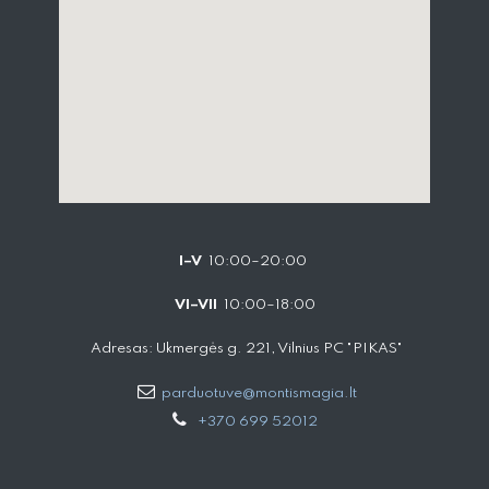
I–V
10:00–20:00
VI–VII
10:00–18:00
Adresas: Ukmergės g. 221, Vilnius PC "PIKAS"
parduotuve@montismagia.lt
+370 699 52012