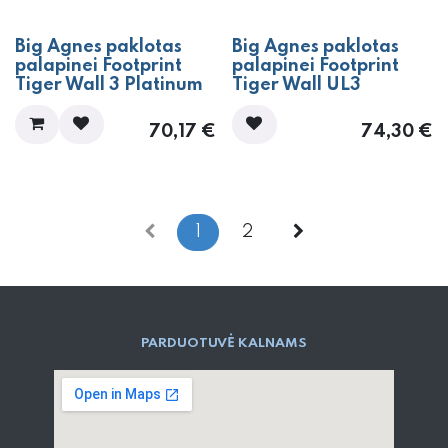
Big Agnes paklotas
Big Agnes paklotas
palapinei Footprint
palapinei Footprint
Tiger Wall 3 Platinum
Tiger Wall UL3
70,17
€
74,30
€
1
2
PARD​UOTUVĖ​ KALNAMS