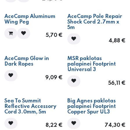
AceCamp Aluminum
AceCamp Pole Repair
Wing Peg
Shock Cord 2.7mm x
5m
5,70
€
4,88
€
AceCamp Glow in
MSR paklotas
Dark Ropes
palapinei Footprint
Universal 3
9,09
€
56,11
€
Sea To Summit
Big Agnes paklotas
Reflective Accessory
palapinei Footprint
Cord 3.0mm, 5m
Copper Spur UL3
8,22
€
74,30
€