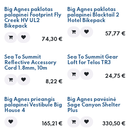
Big Agnes paklotas
Big Agnes paklotas
palapinei Footprint Fly
palapinei Blacktail 2
Creek HV UL2
Hotel Bikepack
Bikepack
57,77
€
74,30
€
Sea To Summit
Sea To Summit Gear
Reflective Accessory
Loft for Telos TR3
Cord 1.8mm, 10m
24,75
€
8,22
€
Big Agnes prieangis
Big Agnes pavėsinė
palapinei Vestibule Big
Sage Canyon Shelter
House 4
Plus
165,21
€
330,50
€