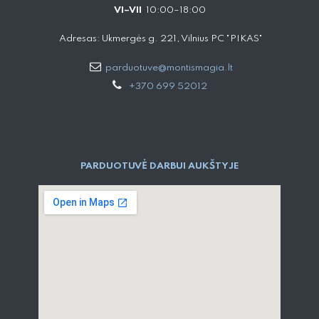
VI–VII
10:00–18:00
Adresas: Ukmergės g. 221, Vilnius PC "PIKAS"
parduotuve@montismagia.lt
+370 699 52012
PARDUOTUVĖ DARBUI AUKŠTYJE