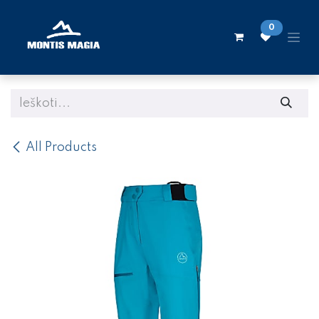
Skip to Content
0
All Products