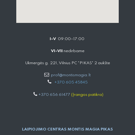
I–V
09:00–17:00
VI–VII
nedirbame
Ukmergės g. 221, Vilnius PC "PIKAS" 2 aukšte
prof@montismagia.lt
+
370 605 4584​5
+370 656 61477
(Įrangos patikra)
LAIPIOJIMO CENTRAS MONTIS MAGIA PIKAS