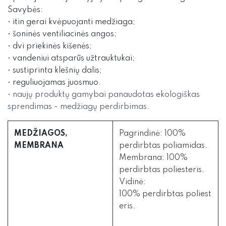
Savybės:
• itin gerai kvėpuojanti medžiaga;
• šoninės ventiliacinės angos;
• dvi priekinės kišenės;
• vandeniui atsparūs užtrauktukai;
• sustiprinta klešnių dalis;
• reguliuojamas juosmuo.
•
naujų produktų gamybai panaudotas ekologiškas
sprendimas - medžiagų perdirbimas.
MEDŽIAGOS,
Pagrindinė: 100%
MEMBRANA
perdirbtas poliamidas.
Membrana: 100%
perdirbtas
poliesteris.
Vidinė
:
100% perdirbtas poliest
eris.