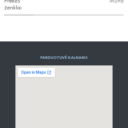
Prekės
Mund
ženklai
PARD​UOTUVĖ​ KALNAMS