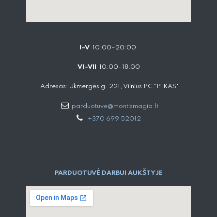
I–V
10:00–20:00
VI–VII
10:00–18:00
Adresas: Ukmergės g. 221, Vilnius PC "PIKAS"
parduotuve@montismagia.lt
+370 699 52012
PARDUOTUVĖ DARBUI AUKŠTYJE