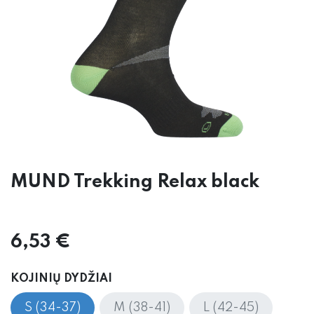
MUND Trekking Relax black
6,53
€
KOJINIŲ DYDŽIAI
S (34-37)
M (38-41)
L (42-45)