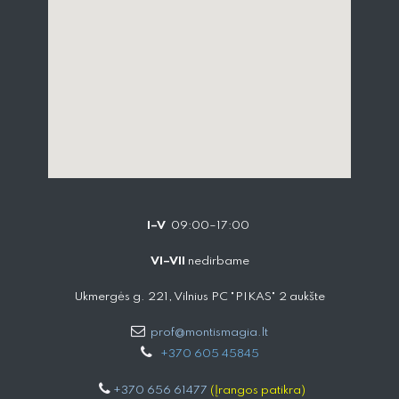
I–V
09:00–17:00
VI–VII
nedirbame
Ukmergės g. 221, Vilnius PC "PIKAS" 2 aukšte
prof@montismagia.lt
+
370 605 4584​5
+370 656 61477
(Įrangos patikra)